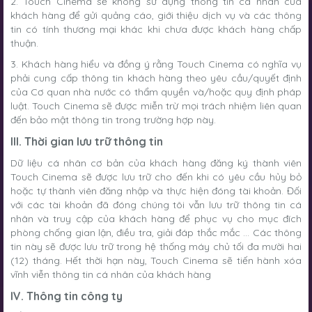
2. Touch Cinema sẽ không sử dụng thông tin cá nhân của
khách hàng để gửi quảng cáo, giới thiệu dịch vụ và các thông
tin có tính thương mại khác khi chưa được khách hàng chấp
thuận.
3. Khách hàng hiểu và đồng ý rằng Touch Cinema có nghĩa vụ
phải cung cấp thông tin khách hàng theo yêu cầu/quyết định
của Cơ quan nhà nước có thẩm quyền và/hoặc quy định pháp
luật. Touch Cinema sẽ được miễn trừ mọi trách nhiệm liên quan
đến bảo mật thông tin trong trường hợp này.
III. Thời gian lưu trữ thông tin
Dữ liệu cá nhân cơ bản của khách hàng đăng ký thành viên
Touch Cinema sẽ được lưu trữ cho đến khi có yêu cầu hủy bỏ
hoặc tự thành viên đăng nhập và thực hiện đóng tài khoản. Đối
với các tài khoản đã đóng chúng tôi vẫn lưu trữ thông tin cá
nhân và truy cập của khách hàng để phục vụ cho mục đích
phòng chống gian lận, điều tra, giải đáp thắc mắc ... Các thông
tin này sẽ được lưu trữ trong hệ thống máy chủ tối đa mười hai
(12) tháng. Hết thời hạn này, Touch Cinema sẽ tiến hành xóa
vĩnh viễn thông tin cá nhân của khách hàng
IV. Thông tin công ty