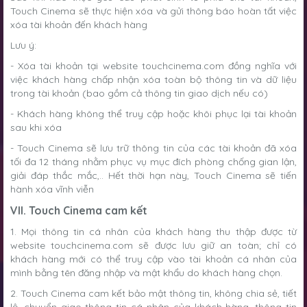
Touch Cinema sẽ thực hiện xóa và gửi thông báo hoàn tất việc
xóa tài khoản đến khách hàng
Lưu ý:
- Xóa tài khoản tại website touchcinema.com đồng nghĩa với
việc khách hàng chấp nhận xóa toàn bộ thông tin và dữ liệu
trong tài khoản (bao gồm cả thông tin giao dịch nếu có)
- Khách hàng không thể truy cập hoặc khôi phục lại tài khoản
sau khi xóa
- Touch Cinema sẽ lưu trữ thông tin của các tài khoản đã xóa
tối đa 12 tháng nhằm phục vụ mục đích phòng chống gian lận,
giải đáp thắc mắc,.. Hết thời hạn này, Touch Cinema sẽ tiến
hành xóa vĩnh viễn
VII. Touch Cinema cam kết
1. Mọi thông tin cá nhân của khách hàng thu thập được từ
website touchcinema.com sẽ được lưu giữ an toàn; chỉ có
khách hàng mới có thể truy cập vào tài khoản cá nhân của
mình bằng tên đăng nhập và mật khẩu do khách hàng chọn.
2. Touch Cinema cam kết bảo mật thông tin, không chia sẻ, tiết