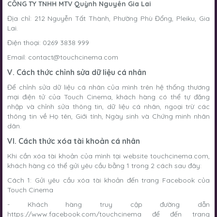
CÔNG TY TNHH MTV Quỳnh Nguyên Gia Lai
Địa chỉ: 212 Nguyễn Tất Thành, Phường Phù Đổng, Pleiku, Gia
Lai.
Điện thoại: 0269 3838 999
Email:
contact@touchcinema.com
V. Cách thức chỉnh sửa dữ liệu cá nhân
Để chỉnh sửa dữ liệu cá nhân của mình trên hệ thống thương
mại điện tử của Touch Cinema, khách hàng có thể tự đăng
nhập và chỉnh sửa thông tin, dữ liệu cá nhân, ngoại trừ các
thông tin về Họ tên, Giới tính, Ngày sinh và Chứng minh nhân
dân.
VI. Cách thức xóa tài khoản cá nhân
Khi cần xóa tài khoản của mình tại website touchcinema.com,
khách hàng có thể gửi yêu cầu bằng 1 trong 2 cách sau đây:
Cách 1: Gửi yêu cầu xóa tài khoản đến trang Facebook của
Touch Cinema
- Khách hàng truy cập đường dẫn
https://www.facebook.com/touchcinema
để đến trang