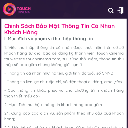
Chính Sách Bảo Mật Thông Tin Cá Nhân
Khách Hàng
I. Mục đích và phạm vi thu thập thông tin
1. Việc thu thập thông tin cá nhân được thực hiện trên cơ sở
khách hàng tự khai báo để đăng ký thành viên Touch Cinema
tại website touchcinema.com, tùy từng thời điểm, thông tin thu
thập sẽ bao gồm nhưng không giới hạn ở:
- Thông tin cá nhân như: họ tên, giới tính, độ tuổi, số CMND.
- Thông tin liên lạc như: địa chỉ, số điện thoại di động, email/fax.
- Các thông tin khác phục vụ cho chương trình khách hàng
thân thiết (nếu có).
2. Mục đích thu thập thông tin khách hàng bao gồm:
2.1. Cung cấp các dịch vụ, sản phẩm theo nhu cầu của khách
hàng;
2.2. Liên hệ xác nhận khi khách hàng đăng ký sử dụng dịch vụ,