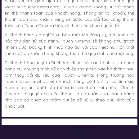
5. Đối với các giao dịch trực tuyến được thực hiện thông qua
website touchcinema.com, Touch Cinema không lưu trữ thông
tin thẻ thanh toán của khách hàng. Thông tin tài khoản, thẻ
thanh toán của khách hàng sẽ được các đối tác cổng thanh
toán của Touch Cinema bảo vệ theo tiêu chuẩn quốc tế.
6. Khách hàng có nghĩa vụ bảo mật tên đăng ký, mật khẩu và
hộp thư điện tử của mình. Touch Cinema sẽ không chịu trách
nhiệm dưới bất kỳ hình thức nào đối với các thiệt hại, tổn thất
(nếu có) do khách hàng không tuân thủ quy định bảo mật này.
7. Khách hàng tuyệt đối không được có các hành vi sử dụng
công cụ, chương trình để can thiệp trái phép vào hệ thống hay
làm thay dổi dữ liệu của Touch Cinema. Trong trường hợp
Touch Cinema phát hiện khách hàng có hành vi cố tình giả
mạo, gian lận, phát tán thông tin cá nhân trái phép,… Touch
Cinema có quyền chuyển thông tin cá nhân của khách hàng
cho các cơ quan có thẩm quyền để xử lý theo quy định của
pháp luật.