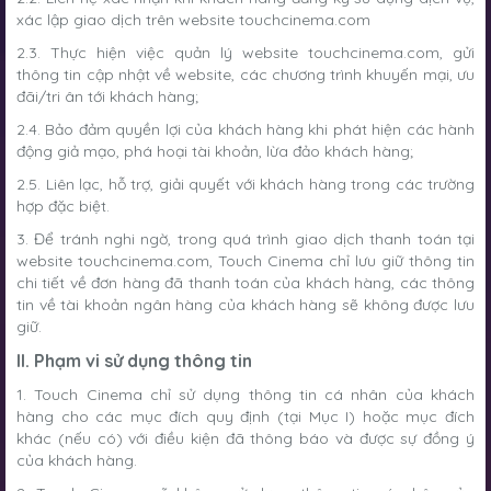
xác lập giao dịch trên website touchcinema.com
2.3. Thực hiện việc quản lý website touchcinema.com, gửi
thông tin cập nhật về website, các chương trình khuyến mại, ưu
đãi/tri ân tới khách hàng;
2.4. Bảo đảm quyền lợi của khách hàng khi phát hiện các hành
động giả mạo, phá hoại tài khoản, lừa đảo khách hàng;
2.5. Liên lạc, hỗ trợ, giải quyết với khách hàng trong các trường
hợp đặc biệt.
3. Để tránh nghi ngờ, trong quá trình giao dịch thanh toán tại
website touchcinema.com, Touch Cinema chỉ lưu giữ thông tin
chi tiết về đơn hàng đã thanh toán của khách hàng, các thông
tin về tài khoản ngân hàng của khách hàng sẽ không được lưu
giữ.
II. Phạm vi sử dụng thông tin
1. Touch Cinema chỉ sử dụng thông tin cá nhân của khách
hàng cho các mục đích quy định (tại Mục I) hoặc mục đích
khác (nếu có) với điều kiện đã thông báo và được sự đồng ý
của khách hàng.