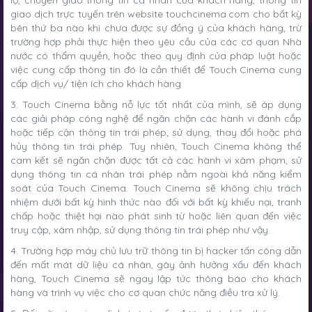
lộ, chuyển giao thông tin cá nhân của khách hàng, thông tin
giao dịch trực tuyến trên website touchcinema.com cho bất kỳ
bên thứ ba nào khi chưa được sự đồng ý của khách hàng, trừ
trường hợp phải thực hiện theo yêu cầu của các cơ quan Nhà
nước có thẩm quyền, hoặc theo quy định của pháp luật hoặc
việc cung cấp thông tin đó là cần thiết để Touch Cinema cung
cấp dịch vụ/ tiện ích cho khách hàng
3. Touch Cinema bằng nỗ lực tốt nhất của mình, sẽ áp dụng
các giải pháp công nghệ để ngăn chặn các hành vi đánh cắp
hoặc tiếp cận thông tin trái phép; sử dụng, thay đổi hoặc phá
hủy thông tin trái phép. Tuy nhiên, Touch Cinema không thể
cam kết sẽ ngăn chặn được tất cả các hành vi xâm phạm, sử
dụng thông tin cá nhân trái phép nằm ngoài khả năng kiểm
soát của Touch Cinema. Touch Cinema sẽ không chịu trách
nhiệm dưới bất kỳ hình thức nào đối với bất kỳ khiếu nại, tranh
chấp hoặc thiệt hại nào phát sinh từ hoặc liên quan đến việc
truy cập, xâm nhập, sử dụng thông tin trái phép như vậy.
4. Trường hợp máy chủ lưu trữ thông tin bị hacker tấn công dẫn
đến mất mát dữ liệu cá nhân, gây ảnh hưởng xấu đến khách
hàng, Touch Cinema sẽ ngay lập tức thông báo cho khách
hàng và trình vụ việc cho cơ quan chức năng điều tra xử lý.