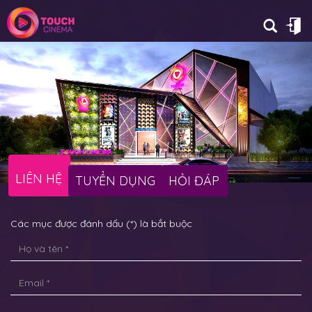
LIÊN HỆ
TUYỂN DỤNG
HỎI ĐÁP
Các mục được đánh dấu (*) là bắt buộc