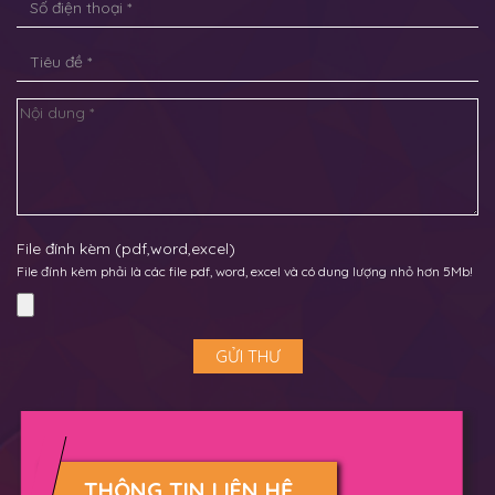
File đính kèm (pdf,word,excel)
File đính kèm phải là các file pdf, word, excel và có dung lượng nhỏ hơn 5Mb!
THÔNG TIN LIÊN HỆ