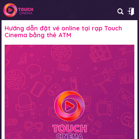
Hướng dẫn đặt vé online tại rạp Touch
Cinema bằng thẻ ATM