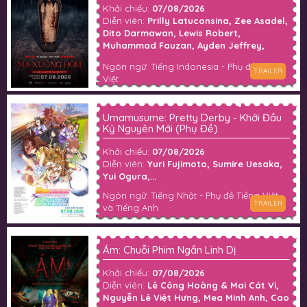
Khởi chiếu:
07/08/2026
Diễn viên:
Prilly Latuconsina, Zee Asadel,
Dito Darmawan, Lewis Robert,
Muhammad Fauzan, Ayden Jeffrey,
Darian Rizqi, Fillio Dheno, Dian Nitami,
Ngôn ngữ: Tiếng Indonesia - Phụ đề Tiếng
Anya Zen, Gilang Devialdy, Fajar Nugra,
TRAILER
Việt
Pritt Timothy, Matt White,...
Umamusume: Pretty Derby - Khởi Đầu
Kỷ Nguyên Mới (Phụ Đề)
Khởi chiếu:
07/08/2026
Diễn viên:
Yuri Fujimoto, Sumire Uesaka,
Yui Ogura,...
Ngôn ngữ: Tiếng Nhật - Phụ đề Tiếng Việt
TRAILER
và Tiếng Anh
Ám: Chuỗi Phim Ngắn Linh Dị
Khởi chiếu:
07/08/2026
Diễn viên:
Lê Công Hoàng & Mai Cát Vi,
Nguyễn Lê Việt Hưng, Mea Minh Anh, Cao