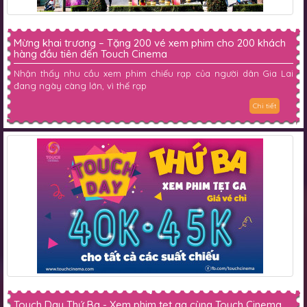
Mừng khai trương – Tặng 200 vé xem phim cho 200 khách
hàng đầu tiên đến Touch Cinema
Nhận thấy nhu cầu xem phim chiếu rạp của người dân Gia Lai
đang ngày càng lớn, vì thế rạp
Chi tiết
Touch Day Thứ Ba - Xem phim tẹt ga cùng Touch Cinema