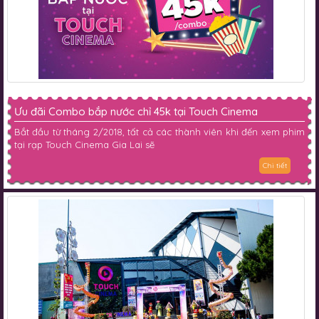
Ưu đãi Combo bắp nước chỉ 45k tại Touch Cinema
Bắt đầu từ tháng 2/2018, tất cả các thành viên khi đến xem phim
tại rạp Touch Cinema Gia Lai sẽ
Chi tiết