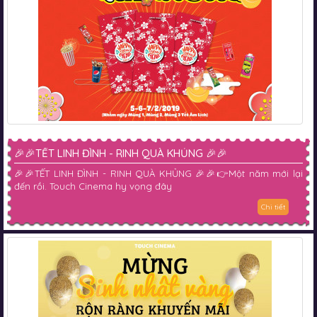
🎉🎉TẾT LINH ĐÌNH - RINH QUÀ KHỦNG 🎉🎉
🎉🎉TẾT LINH ĐÌNH - RINH QUÀ KHỦNG 🎉🎉👉Một năm mới lại
đến rồi. Touch Cinema hy vọng đây
Chi tiết