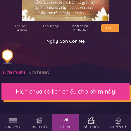
Thể loại:
Thời lượng:
Khởi chiếu:
TRAILER
Gia Đình
20/11/2026
Ngày Con Còn Mẹ
LỊCH CHIẾU
NỘI DUNG
Hiện chưa có lịch chiếu cho phim này
DANH MỤC
ĐANG CHIẾU
ĐẶT VÉ
SẮP CHIẾU
KHUYẾN MÃI