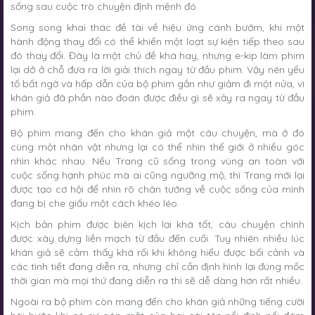
sống sau cuộc trò chuyện định mệnh đó.
Song song khai thác đề tài về hiệu ứng cánh bướm, khi một
hành động thay đổi có thể khiến một loạt sự kiện tiếp theo sau
đó thay đổi. Đây là một chủ đề khá hay, nhưng e-kip làm phim
lại dở ở chỗ đưa ra lời giải thích ngay từ đầu phim. Vậy nên yếu
tố bất ngờ và hấp dẫn của bộ phim gần như giảm đi một nửa, vì
khán giả đã phần nào đoán được điều gì sẽ xảy ra ngay từ đầu
phim.
Bộ phim mang đến cho khán giả một câu chuyện, mà ở đó
cùng một nhân vật nhưng lại có thể nhìn thế giới ở nhiều góc
nhìn khác nhau. Nếu Trang cũ sống trong vùng an toàn với
cuộc sống hạnh phúc mà ai cũng ngưỡng mộ, thì Trang mới lại
được tạo cơ hội để nhìn rõ chân tướng về cuộc sống của mình
đang bị che giấu một cách khéo léo.
Kịch bản phim được biên kịch lại khá tốt, câu chuyện chính
được xây dựng liền mạch từ đầu đến cuối. Tuy nhiên nhiều lúc
khán giả sẽ cảm thấy khá rối khi không hiểu được bối cảnh và
các tình tiết đang diễn ra, nhưng chỉ cần định hình lại đúng mốc
thời gian mà mọi thứ đang diễn ra thì sẽ dễ dàng hơn rất nhiều.
Ngoài ra bộ phim còn mang đến cho khán giả những tiếng cười