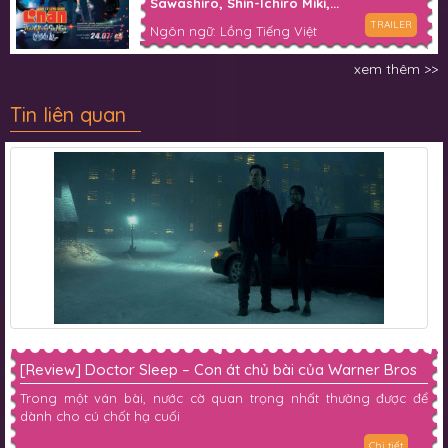
Sawashiro, Shin-Ichiro Miki,...
TRAILER
Ngôn ngữ: Lồng Tiếng Việt
xem thêm >>
Tin liên quan
[Review] Doctor Sleep – Con át chủ bài của Warner Bros
Trong một ván bài, nước cờ quan trọng nhất thường được để
dành cho cú chốt hạ cuối
Chi tiết