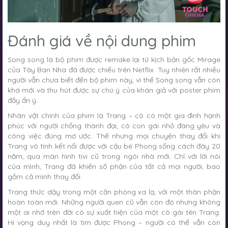
Đánh giá về nội dung phim
Song song là bộ phim được remake lại từ kịch bản gốc Mirage
của Tây Ban Nha đã được chiếu trên Netflix. Tuy nhiên rất nhiều
người vẫn chưa biết đến bộ phim này, vì thế Song song vẫn còn
khá mới và thu hút được sự chú ý của khán giả với poster phim
đầy ẩn ý.
Nhân vật chính của phim là Trang – cô có một gia đình hạnh
phúc với người chồng thành đại, cô con gái nhỏ đáng yêu và
công việc đúng mơ ước. Thế nhưng mọi chuyện thay đổi khi
Trang vô tình kết nối được với cậu bé Phong sống cách đây 20
năm, qua màn hình tivi cũ trong ngôi nhà mới. Chỉ với lời nói
của mình, Trang đã khiến số phận của tất cả mọi người, bao
gồm cả mình thay đổi.
Trang thức dậy trong một căn phòng xa lạ, với một thân phận
hoàn toàn mới. Những người quen cũ vẫn còn đó nhưng không
một ai nhớ trên đời có sự xuất hiện của một cô gái tên Trang.
Hi vọng duy nhất là tìm được Phong – người có thể vẫn còn