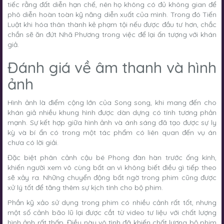
tiếc rằng đất diễn hạn chế, nên họ không có đủ không gian để
phô diễn hoàn toàn kỹ năng diễn xuất của mình. Trong đó Tiến
Luật khi hóa thân thành kẻ phạm tội nếu được đầu tư hơn, chắc
chắn sẽ ăn đứt Nhã Phương trong việc để lại ấn tượng với khán
giả.
Đánh giá về âm thanh và hình
ảnh
Hình ảnh là điểm cộng lớn của Song song, khi mang đến cho
khán giả nhiều khung hình được dàn dựng có tính tương phản
mạnh. Sự kết hợp giữa hình ảnh và ánh sáng đã tạo được sự ly
kỳ và bí ẩn có trong một tác phẩm có liên quan đến vụ án
chưa có lời giải.
Đặc biệt phân cảnh cậu bé Phong đàn hàn trước ống kính,
khiến người xem vô cùng bất an vì không biết điều gì tiếp theo
sẽ xảy ra. Những chuyển động bất ngờ trong phim cũng được
xử lý tốt để tăng thêm sự kịch tính cho bộ phim.
Phần kỹ xảo sử dụng trong phim có nhiều cảnh rất tốt, nhưng
một số cảnh bão lũ lại được cắt từ video tư liệu với chất lượng
hình ảnh rất thấp. Điều này vô tình đã khiến chất lượng bộ phim