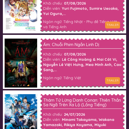
Khởi chiếu:
07/08/2026
Diễn viên:
Yuri Fujimoto, Sumire Uesaka,
Yui Ogura,...
Ngôn ngữ: Tiếng Nhật - Phụ đề Tiếng Việt
TRAILER
và Tiếng Anh
Ám: Chuỗi Phim Ngắn Linh Dị
Khởi chiếu:
07/08/2026
Diễn viên:
Lê Công Hoàng & Mai Cát Vi,
Nguyễn Lê Việt Hưng, Mea Minh Anh, Cao
Sang,...
Ngôn ngữ: Tiếng Việt
TRAILER
Thám Tử Lừng Danh Conan: Thiên Thần
Sa Ngã Trên Xa Lộ (Lồng Tiếng)
Khởi chiếu:
24/07/2026
Diễn viên:
Minami Takayama, Wakana
Yamazaki, Rikiya Koyama, Miyuki