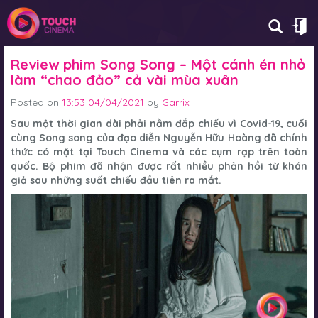
Review phim Song Song – Một cánh én nhỏ
làm “chao đảo” cả vài mùa xuân
Posted on
13:53 04/04/2021
by
Garrix
Sau một thời gian dài phải nằm đắp chiếu vì Covid-19, cuối
cùng
Song song
của đạo diễn Nguyễn Hữu Hoàng đã chính
thức có mặt tại Touch Cinema và các cụm rạp trên toàn
quốc. Bộ phim đã nhận được rất nhiều phản hồi từ khán
giả sau những suất chiếu đầu tiên ra mắt.