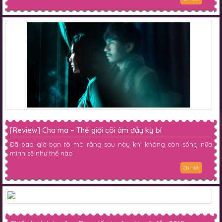
[Review] Cha ma – Thế giới cõi âm đầy kỳ bí
Đã bao giờ bạn tò mò rằng sau này khi không còn sống nữa
mình sẽ như thế nào
Chi tiết