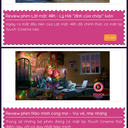
Review phim Lật mặt: 48h - Lý Hải "đỉnh của chóp" luôn
Ngày ra mắt đầu tiên của Lật mặt: 48h đã chính thức có mặt tại
Touch Cinema vào
Chi tiết
Review phim Nào mình cùng mơ – Vui vẻ, nhẹ nhàng
Trong số những bộ phim đang có mặt tại Touch Cinema thời
điểm này, chỉ có duy nhất Nào mình