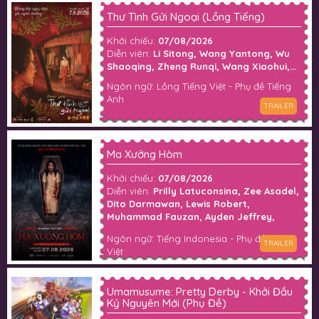
Thư Tình Gửi Ngoại (Lồng Tiếng)
Khởi chiếu:
07/08/2026
Diễn viên:
Li Sitong, Wang Yantong, Wu
Shaoqing, Zheng Runqi, Wang Xiaohui,...
Ngôn ngữ: Lồng Tiếng Việt - Phụ đề Tiếng
Anh
TRAILER
Ma Xưởng Hòm
Khởi chiếu:
07/08/2026
Diễn viên:
Prilly Latuconsina, Zee Asadel,
Dito Darmawan, Lewis Robert,
Muhammad Fauzan, Ayden Jeffrey,
Darian Rizqi, Fillio Dheno, Dian Nitami,
Ngôn ngữ: Tiếng Indonesia - Phụ đề Tiếng
Anya Zen, Gilang Devialdy, Fajar Nugra,
TRAILER
Việt
Pritt Timothy, Matt White,...
Umamusume: Pretty Derby - Khởi Đầu
Kỷ Nguyên Mới (Phụ Đề)