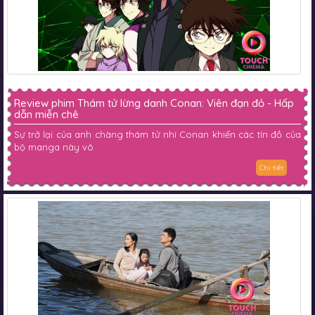
Review phim Thám tử lừng danh Conan: Viên đạn đỏ - Hấp
dẫn miễn chê
Sự trở lại của anh chàng thám tử nhí Conan khiến các tín đồ của
bộ manga này vô
Chi tiết