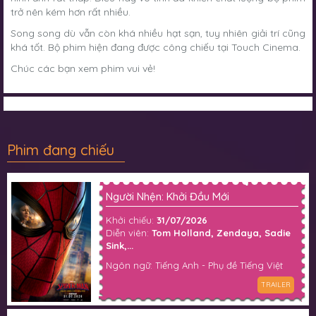
trở nên kém hơn rất nhiều.
Song song dù vẫn còn khá nhiều hạt sạn, tuy nhiên giải trí cũng
khá tốt. Bộ phim hiện đang được công chiếu tại Touch Cinema.
Chúc các bạn xem phim vui vẻ!
Phim đang chiếu
Người Nhện: Khởi Đầu Mới
Khởi chiếu:
31/07/2026
Diễn viên:
Tom Holland, Zendaya, Sadie
Sink,...
Ngôn ngữ: Tiếng Anh - Phụ đề Tiếng Việt
TRAILER