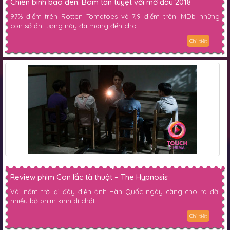
Chiến binh báo đen: Bom tấn tuyệt vời mở đầu 2018
97% điểm trên Rotten Tomatoes và 7,9 điểm trên IMDb những
con số ấn tượng này đã mang đến cho
Chi tiết
Review phim Con lắc tà thuật – The Hypnosis
Vài năm trở lại đây điện ảnh Hàn Quốc ngày càng cho ra đời
nhiều bộ phim kinh dị chất
Chi tiết