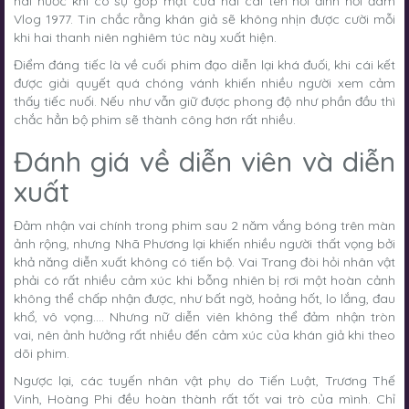
hài hước khi có sự góp mặt của hai cái tên nổi đình nổi đám
Vlog 1977. Tin chắc rằng khán giả sẽ không nhịn được cười mỗi
khi hai thanh niên nghiêm túc này xuất hiện.
Điểm đáng tiếc là về cuối phim đạo diễn lại khá đuối, khi cái kết
được giải quyết quá chóng vánh khiến nhiều người xem cảm
thấy tiếc nuối. Nếu như vẫn giữ được phong độ như phần đầu thì
chắc hẳn bộ phim sẽ thành công hơn rất nhiều.
Đánh giá về diễn viên và diễn
xuất
Đảm nhận vai chính trong phim sau 2 năm vắng bóng trên màn
ảnh rộng, nhưng Nhã Phương lại khiến nhiều người thất vọng bởi
khả năng diễn xuất không có tiến bộ. Vai Trang đòi hỏi nhân vật
phải có rất nhiều cảm xúc khi bỗng nhiên bị rơi một hoàn cảnh
không thể chấp nhận được, như bất ngờ, hoảng hốt, lo lắng, đau
khổ, vô vọng…. Nhưng nữ diễn viên không thể đảm nhận tròn
vai, nên ảnh hưởng rất nhiều đến cảm xúc của khán giả khi theo
dõi phim.
Ngược lại, các tuyến nhân vật phụ do Tiến Luật, Trương Thế
Vinh, Hoàng Phi đều hoàn thành rất tốt vai trò của mình. Chỉ