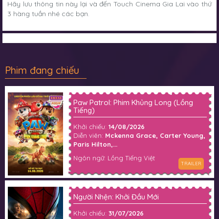
Hãy lưu thông tin này lại và đến Touch Cinema Gia Lai vào thứ
3 hàng tuần nhé các bạn.
Phim đang chiếu
Paw Patrol: Phim Khủng Long (Lồng
Tiếng)
Khởi chiếu:
14/08/2026
Diễn viên:
Mckenna Grace, Carter Young,
Paris Hilton,...
Ngôn ngữ: Lồng Tiếng Việt
TRAILER
Người Nhện: Khởi Đầu Mới
Khởi chiếu:
31/07/2026