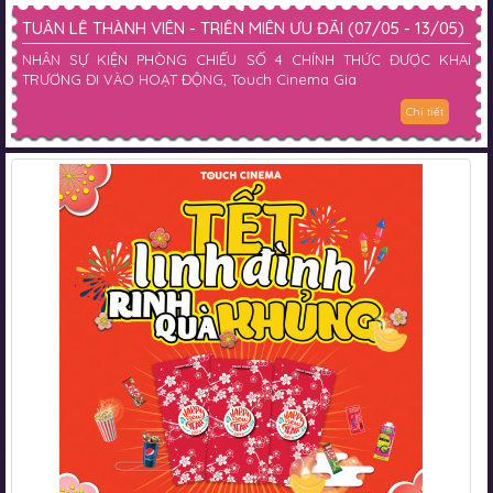
TUẦN LỄ THÀNH VIÊN - TRIỀN MIÊN ƯU ĐÃI (07/05 - 13/05)
NHÂN SỰ KIỆN PHÒNG CHIẾU SỐ 4 CHÍNH THỨC ĐƯỢC KHAI
TRƯƠNG ĐI VÀO HOẠT ĐỘNG, Touch Cinema Gia
Chi tiết