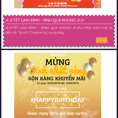
🎉🎉TẾT LINH ĐÌNH - RINH QUÀ KHỦNG 🎉🎉
🎉🎉TẾT LINH ĐÌNH - RINH QUÀ KHỦNG 🎉🎉👉Một năm mới lại
đến rồi. Touch Cinema hy vọng đây
Chi tiết