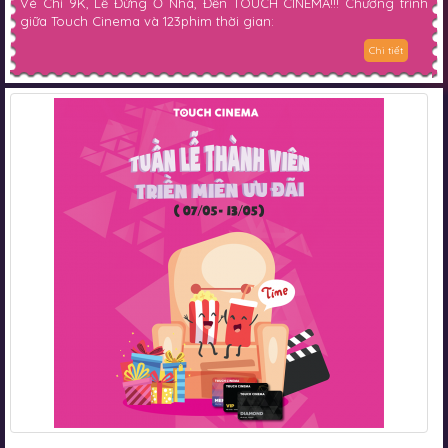
Vé Chỉ 9K, Lễ Đừng Ở Nhà, Đến TOUCH CINEMA!!! Chương trình
giữa Touch Cinema và 123phim thời gian:
Chi tiết