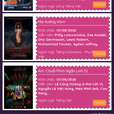
TRAILER
Ngôn ngữ: Lồng Tiếng Việt
Ma Xưởng Hòm
Khởi chiếu:
07/08/2026
Diễn viên:
Prilly Latuconsina, Zee Asadel,
Dito Darmawan, Lewis Robert,
Muhammad Fauzan, Ayden Jeffrey,
Darian Rizqi, Fillio Dheno, Dian Nitami,
Ngôn ngữ: Tiếng Indonesia - Phụ đề Tiếng
Anya Zen, Gilang Devialdy, Fajar Nugra,
TRAILER
Việt
Pritt Timothy, Matt White,...
Ám: Chuỗi Phim Ngắn Linh Dị
Khởi chiếu:
07/08/2026
Diễn viên:
Lê Công Hoàng & Mai Cát Vi,
Nguyễn Lê Việt Hưng, Mea Minh Anh, Cao
Sang,...
Ngôn ngữ: Tiếng Việt
TRAILER