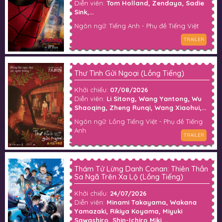
Diễn viên:
Tom Holland, Zendaya, Sadie
Sink,...
Ngôn ngữ: Tiếng Anh - Phụ đề Tiếng Việt
TRAILER
Thư Tình Gửi Ngoại (Lồng Tiếng)
Khởi chiếu:
07/08/2026
Diễn viên:
Li Sitong, Wang Yantong, Wu
Shaoqing, Zheng Runqi, Wang Xiaohui,...
Ngôn ngữ: Lồng Tiếng Việt - Phụ đề Tiếng
Anh
TRAILER
Thám Tử Lừng Danh Conan: Thiên Thần
Sa Ngã Trên Xa Lộ (Lồng Tiếng)
Khởi chiếu:
24/07/2026
Diễn viên:
Minami Takayama, Wakana
Yamazaki, Rikiya Koyama, Miyuki
Sawashiro, Shin-Ichiro Miki,...