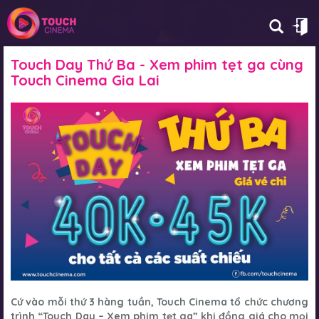
Touch Day Thứ Ba - Xem phim tẹt ga cùng
Touch Cinema Gia Lai
Cứ vào mỗi thứ 3 hàng tuần, Touch Cinema tổ chức chương
trình “Touch Day – Xem phim tẹt ga” khi đồng giá cho mọi