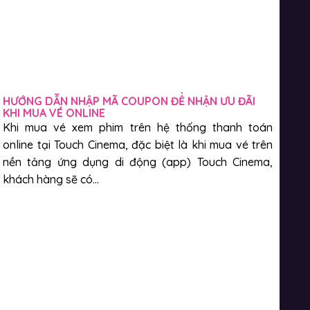
HƯỚNG DẪN NHẬP MÃ COUPON ĐỂ NHẬN ƯU ĐÃI
KHI MUA VÉ ONLINE
Khi mua vé xem phim trên hệ thống thanh toán
online tại Touch Cinema, đặc biệt là khi mua vé trên
nền tảng ứng dụng di động (app) Touch Cinema,
khách hàng sẽ có...