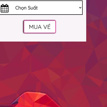
MUA VÉ