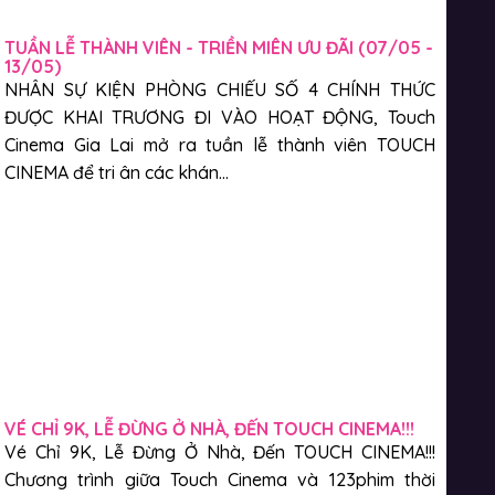
TUẦN LỄ THÀNH VIÊN - TRIỀN MIÊN ƯU ĐÃI (07/05 -
13/05)
NHÂN SỰ KIỆN PHÒNG CHIẾU SỐ 4 CHÍNH THỨC
ĐƯỢC KHAI TRƯƠNG ĐI VÀO HOẠT ĐỘNG, Touch
Cinema Gia Lai mở ra tuần lễ thành viên TOUCH
CINEMA để tri ân các khán...
VÉ CHỈ 9K, LỄ ĐỪNG Ở NHÀ, ĐẾN TOUCH CINEMA!!!
Vé Chỉ 9K, Lễ Đừng Ở Nhà, Đến TOUCH CINEMA!!!
Chương trình giữa Touch Cinema và 123phim thời