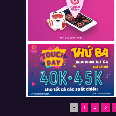
«
1
2
3