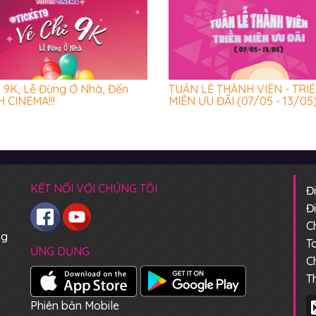
ỉ 9K, Lễ Đừng Ở Nhà, Đến
TUẦN LỄ THÀNH VIÊN - TRI
 CINEMA!!!
MIÊN ƯU ĐÃI (07/05 - 13/05
KẾT NỐI VỚI CHÚNG TÔI
Đ
Đ
C
ng
T
ỨNG DỤNG
C
T
Phiên bản Mobile