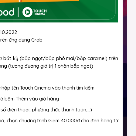
.10.2022
trên ứng dụng Grab
ơ bất kỳ (bắp ngọt/bắp phô mai/bắp caramel) trên
g (tương đương giá trị 1 phần bắp ngọt)
nhập tên Touch Cinema vào thanh tìm kiếm
 và bấm Thêm vào giỏ hàng
 số điện thoại, phương thức thanh toán,...)
iá, chọn chương trình Giảm 40.000đ cho đơn hàng từ