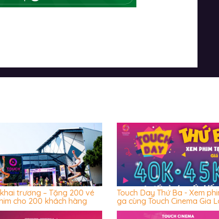
khai trương – Tặng 200 vé
Touch Day Thứ Ba - Xem phi
him cho 200 khách hàng
ga cùng Touch Cinema Gia L
iên đến Touch Cinema