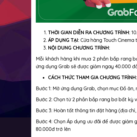
THỜI GIAN DIỄN RA CHƯƠNG TRÌNH:
10
ÁP DỤNG TẠI:
Cửa hàng Touch Cinema 
NỘI DUNG CHƯƠNG TRÌNH:
Mỗi khách hàng khi mua 2 phần bắp rang b
ứng dụng Grab sẽ được giảm ngay 40.000 đồn
CÁCH THỨC THAM GIA CHƯƠNG TRÌNH:
Bước 1: Mở ứng dụng Grab, chọn mục Đồ ăn, 
Bước 2: Chọn từ 2 phần bắp rang bơ bất kỳ
Bước 3: Hoàn tất thông tin đặt hàng (địa chỉ,
Bước 4: Chọn Áp dụng ưu đãi để được giảm g
80.000đ trở lên