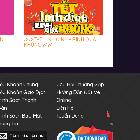
ỀN
🎉🎉TẾT LINH ĐÌNH - RINH QUÀ
)
KHỦNG 🎉🎉
iều Khoản Chung
Câu Hỏi Thường Gặp
iều Khoản Giao Dịch
Hướng Dẫn Đặt Vé
hính Sách Thanh
Online
oán
Liên Hệ
hính Sách Bảo Mật
Tuyển Dụng
hông Tin
ĐĂNG KÍ NHẬN TIN