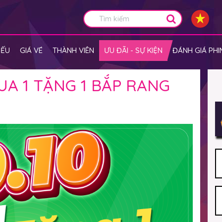
IẾU
GIÁ VÉ
THÀNH VIÊN
ƯU ĐÃI - SỰ KIỆN
ĐÁNH GIÁ PHI
UA 1 TẶNG 1 BẮP RANG