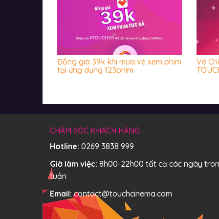
Đồng giá 39k khi mua vé xem phim
Vé Ch
tại ứng dụng 123phim
TOUCH
CHĂM SÓC KHÁCH HÀNG
Hotline:
0269 3838 999
Giờ làm việc:
8h00-22h00 tất cả các ngày tro
tuần
Email:
contact@touchcinema.com