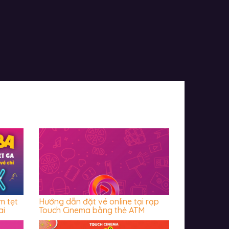
m tẹt
Hướng dẫn đặt vé online tại rạp
ai
Touch Cinema bằng thẻ ATM