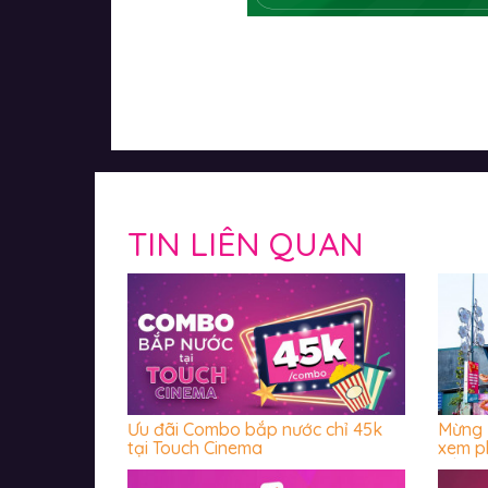
TIN LIÊN QUAN
Ưu đãi Combo bắp nước chỉ 45k
Mừng 
tại Touch Cinema
xem p
đầu t