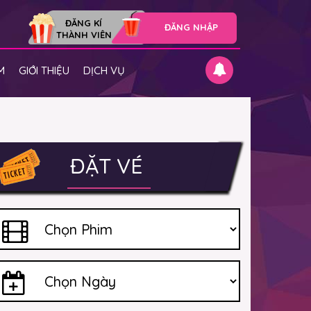
ĐĂNG KÍ
ĐĂNG NHẬP
THÀNH VIÊN
M
GIỚI THIỆU
DỊCH VỤ
ĐẶT VÉ