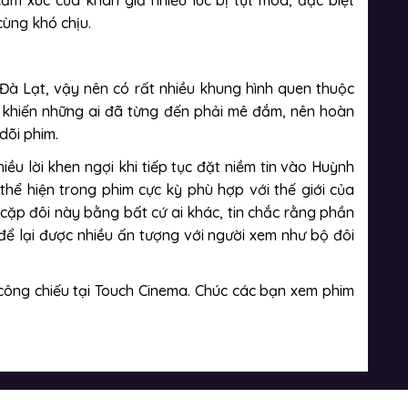
ảm xúc của khán giả nhiều lúc bị tụt mod, đặc biệt
cùng khó chịu.
i Đà Lạt, vậy nên có rất nhiều khung hình quen thuộc
n khiến những ai đã từng đến phải mê đắm, nên hoàn
dõi phim.
u lời khen ngợi khi tiếp tục đặt niềm tin vào Huỳnh
hể hiện trong phim cực kỳ phù hợp với thế giới của
ặp đôi này bằng bất cứ ai khác, tin chắc rằng phần
ể lại được nhiều ấn tượng với người xem như bộ đôi
 công chiếu tại Touch Cinema. Chúc các bạn xem phim