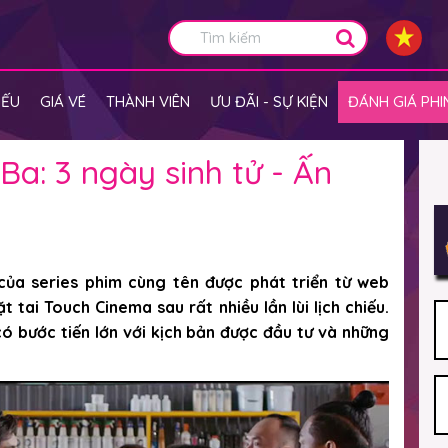
IẾU
GIÁ VÉ
THÀNH VIÊN
ƯU ĐÃI - SỰ KIỆN
ĐÁNH GIÁ PHI
Ba: 3 ngày sinh tử - Ấn
của series phim cùng tên được phát triển từ web
tai Touch Cinema sau rất nhiều lần lùi lịch chiếu.
có bước tiến lớn với kịch bản được đầu tư và những