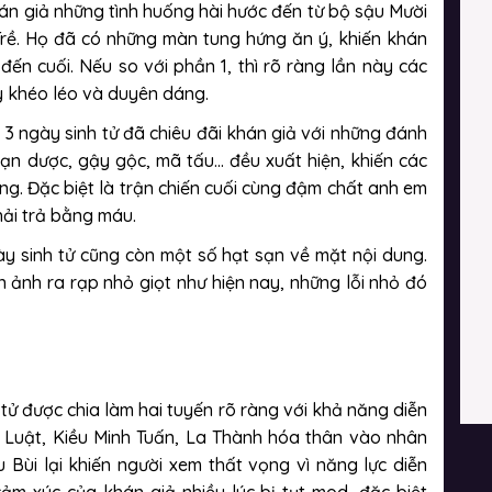
án giả những tình huống hài hước đến từ bộ sậu Mười
ề. Họ đã có những màn tung hứng ăn ý, khiến khán
ến cuối. Nếu so với phần 1, thì rõ ràng lần này các
ầy khéo léo và duyên dáng.
3 ngày sinh tử đã chiêu đãi khán giả với những đánh
ạn dược, gậy gộc, mã tấu… đều xuất hiện, khiến các
ng. Đặc biệt là trận chiến cuối cùng đậm chất anh em
hải trả bằng máu.
ày sinh tử cũng còn một số hạt sạn về mặt nội dung.
 ảnh ra rạp nhỏ giọt như hiện nay, những lỗi nhỏ đó
 tử được chia làm hai tuyến rõ ràng với khả năng diễn
n Luật, Kiều Minh Tuấn, La Thành hóa thân vào nhân
 Bùi lại khiến người xem thất vọng vì năng lực diễn