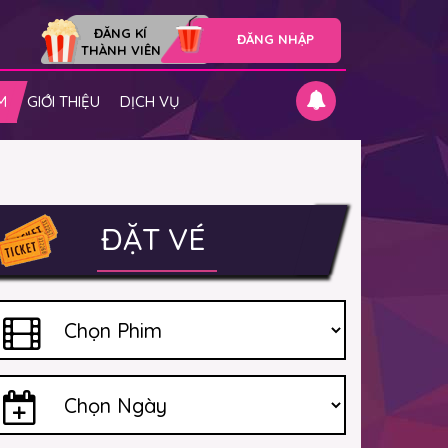
ĐĂNG KÍ
ĐĂNG NHẬP
THÀNH VIÊN
M
GIỚI THIỆU
DỊCH VỤ
ĐẶT VÉ