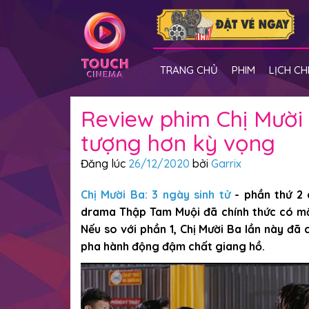
TRANG CHỦ
PHIM
LỊCH CH
Review phim Chị Mười 
tượng hơn kỳ vọng
Đăng lúc
26/12/2020
bởi
Garrix
Chị Mười Ba: 3 ngày sinh tử
- phần thứ 2 
drama Thập Tam Muội đã chính thức có mặt 
Nếu so với phần 1, Chị Mười Ba lần này đã 
pha hành động đậm chất giang hồ.