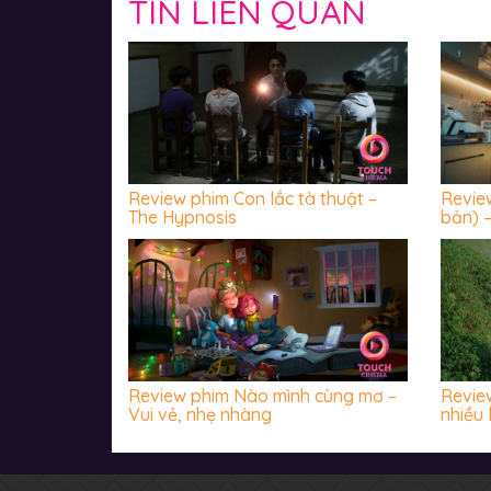
TIN LIÊN QUAN
Review phim Con lắc tà thuật –
Revie
The Hypnosis
bản) –
hãi tr
Review phim Nào mình cùng mơ –
Review
Vui vẻ, nhẹ nhàng
nhiều