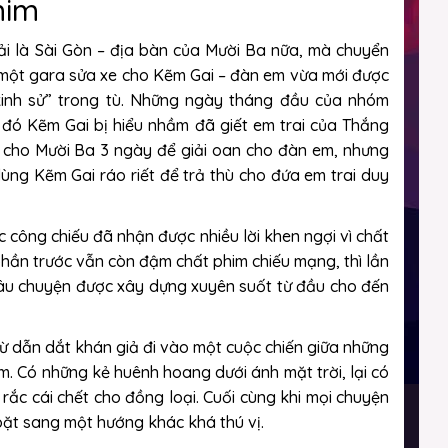
him
ải là Sài Gòn – địa bàn của Mười Ba nữa, mà chuyển
một gara sửa xe cho Kẽm Gai – đàn em vừa mới được
kinh sử” trong tù. Những ngày tháng đầu của nhóm
 đó Kẽm Gai bị hiểu nhầm đã giết em trai của Thắng
 cho Mười Ba 3 ngày để giải oan cho đàn em, nhưng
ùng Kẽm Gai ráo riết để trả thù cho đứa em trai duy
c công chiếu đã nhận được nhiều lời khen ngợi vì chất
phần trước vẫn còn đậm chất phim chiếu mạng, thì lần
câu chuyện được xây dựng xuyên suốt từ đầu cho đến
từ dẫn dắt khán giả đi vào một cuộc chiến giữa những
. Có những kẻ huênh hoang dưới ánh mặt trời, lại có
ắc cái chết cho đồng loại. Cuối cùng khi mọi chuyện
goặt sang một hướng khác khá thú vị.