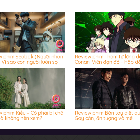
w phim Seobok (Người nhân
Review phim Thám tử lừng 
 Vì sao con người luôn sợ
Conan: Viên đạn đỏ - Hấp d
ước cái chết?
miễn chê
 phim Kiều – Có phải bị chê
Review phim Bàn tay diệt qu
 là không nên xem?
Gay cấn, ấn tượng và mê!