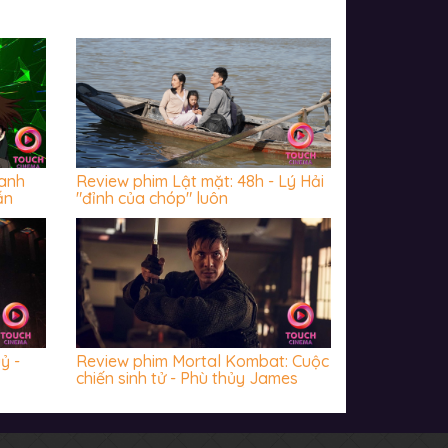
danh
Review phim Lật mặt: 48h - Lý Hải
ẫn
"đỉnh của chóp" luôn
ỷ -
Review phim Mortal Kombat: Cuộc
chiến sinh tử - Phù thủy James
Wan chưa bao giờ khiến khán giả
thất vọng