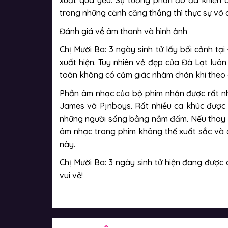
xuất quá yếu. Sự tương phản đó đã khiến c
trong những cảnh căng thẳng thì thực sự vô 
Đánh giá về âm thanh và hình ảnh
Chị Mười Ba: 3 ngày sinh tử lấy bối cảnh tạ
xuất hiện. Tuy nhiên vẻ đẹp của Đà Lạt luô
toàn không có cảm giác nhàm chán khi theo 
Phần âm nhạc của bộ phim nhận được rất nhiề
James và Pjnboys. Rất nhiều ca khúc được t
những người sống bằng nắm đấm. Nếu thay c
âm nhạc trong phim không thể xuất sắc và đ
này.
Chị Mười Ba: 3 ngày sinh tử hiện đang được
vui vẻ!