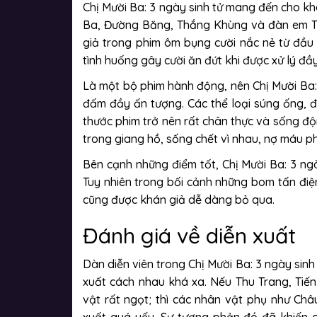
Chị Mười Ba: 3 ngày sinh tử mang đến cho kh
Ba, Đường Băng, Thắng Khùng và đàn em Tr
giả trong phim ôm bụng cười nắc nẻ từ đầu đ
tình huống gây cười ăn đứt khi được xử lý đ
Là một bộ phim hành động, nên Chị Mười Ba: 
đấm đầy ấn tượng. Các thể loại súng ống, đ
thước phim trở nên rất chân thực và sống độ
trong giang hồ, sống chết vì nhau, nợ máu p
Bên cạnh những điểm tốt, Chị Mười Ba: 3 ng
Tuy nhiên trong bối cảnh những bom tấn điện
cũng được khán giả dễ dàng bỏ qua.
Đánh giá về diễn xuất
Dàn diễn viên trong Chị Mười Ba: 3 ngày sinh
xuất cách nhau khá xa. Nếu Thu Trang, Tiế
vật rất ngọt; thì các nhân vật phụ như Châu