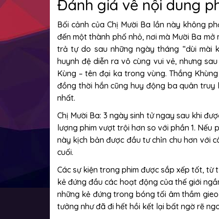
Đánh giá về nội dung p
Bối cảnh của Chị Mười Ba lần này không ph
đến một thành phố nhỏ, nơi mà Mười Ba mở 
trả tự do sau những ngày tháng “dùi mài 
huynh đệ diễn ra vô cùng vui vẻ, nhưng sau
Kùng – tên đại ka trong vùng. Thắng Khùng
đồng thời hắn cũng huy động ba quân truy l
nhất.
Chị Mười Ba: 3 ngày sinh tử ngay sau khi đượ
lượng phim vượt trội hơn so với phần 1. Nếu 
này kịch bản được đầu tư chỉn chu hơn với 
cuối.
Các sự kiện trong phim được sắp xếp tốt, từ 
kẻ đứng đầu các hoạt động của thế giới ngầm
những kẻ đứng trong bóng tối âm thầm gieo r
tưởng như đã đi hết hồi kết lại bất ngờ rẽ n