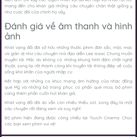
mang đến cho khán giả những câu chuyện chân thật giống y
như cuộc đời của chính họ vậy.
Đánh giá về âm thanh và hình
ảnh
Khát vọng đổi đời sở hữu những thước phim đơn sắc, mộc mạc
và giản dị như câu chuyện mà đạo diễn Lee Isaac Chung muốn
truyền tải. Mặc dù không có những khung hình đậm chất nghệ
thuật, song lại rất thành công khi truyền tải thông điệp về cuộc
sống khó khăn của người nhập cư.
Kết hợp với những ca khúc mang âm hưởng của nhạc đồng
quê Mỹ và những bộ trang phục có phần quê mùa, bộ phim
càng thêm phần cuốn hút khán giả.
Khát vọng đổi đời dù vẫn còn nhiều thiếu sót, song đây là một
câu chuyện rất đáng xem và suy nghĩ.
Bộ phim hiện đang được công chiếu tại Touch Cinema. Chúc
các bạn xem phim vui vẻ!