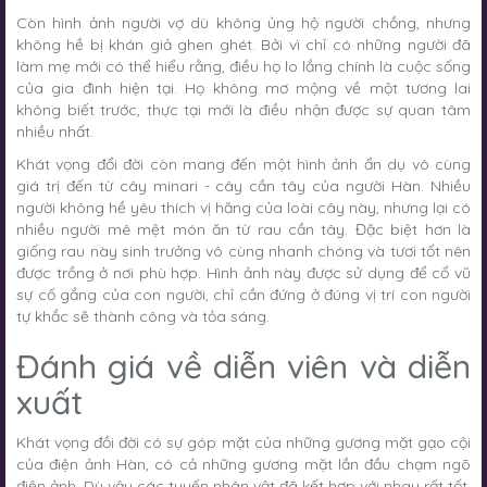
Còn hình ảnh người vợ dù không ủng hộ người chồng, nhưng
không hề bị khán giả ghen ghét. Bởi vì chỉ có những người đã
làm mẹ mới có thể hiểu rằng, điều họ lo lắng chính là cuộc sống
của gia đình hiện tại. Họ không mơ mộng về một tương lai
không biết trước, thực tại mới là điều nhận được sự quan tâm
nhiều nhất.
Khát vọng đổi đời còn mang đến một hình ảnh ẩn dụ vô cùng
giá trị đến từ cây minari - cây cần tây của người Hàn. Nhiều
người không hề yêu thích vị hăng của loài cây này, nhưng lại có
nhiều người mê mệt món ăn từ rau cần tây. Đặc biệt hơn là
giống rau này sinh trưởng vô cùng nhanh chóng và tươi tốt nên
được trồng ở nơi phù hợp. Hình ảnh này được sử dụng để cổ vũ
sự cố gắng của con người, chỉ cần đứng ở đúng vị trí con người
tự khắc sẽ thành công và tỏa sáng.
Đánh giá về diễn viên và diễn
xuất
Khát vọng đồi đời có sự góp mặt của những gương mặt gạo cội
của điện ảnh Hàn, có cả những gương mặt lần đầu chạm ngõ
điện ảnh. Dù vậy các tuyến nhân vật đã kết hợp với nhau rất tốt,