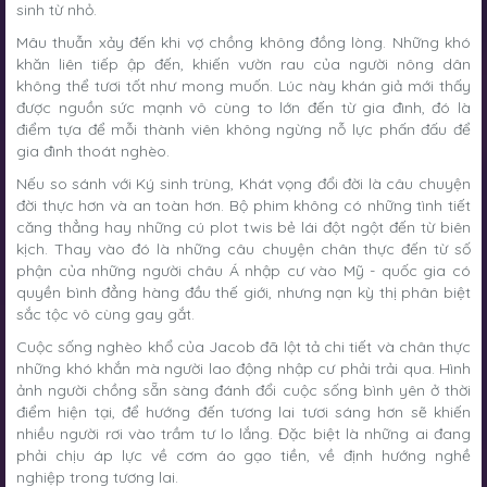
sinh từ nhỏ.
Mâu thuẫn xảy đến khi vợ chồng không đồng lòng. Những khó
khăn liên tiếp ập đến, khiến vườn rau của người nông dân
không thể tươi tốt như mong muốn. Lúc này khán giả mới thấy
được nguồn sức mạnh vô cùng to lớn đến từ gia đình, đó là
điểm tựa để mỗi thành viên không ngừng nỗ lực phấn đấu để
gia đình thoát nghèo.
Nếu so sánh với Ký sinh trùng, Khát vọng đổi đời là câu chuyện
đời thực hơn và an toàn hơn. Bộ phim không có những tình tiết
căng thẳng hay những cú plot twis bẻ lái đột ngột đến từ biên
kịch. Thay vào đó là những câu chuyện chân thực đến từ số
phận của những người châu Á nhập cư vào Mỹ - quốc gia có
quyền bình đẳng hàng đầu thế giới, nhưng nạn kỳ thị phân biệt
sắc tộc vô cùng gay gắt.
Cuộc sống nghèo khổ của Jacob đã lột tả chi tiết và chân thực
những khó khắn mà người lao động nhập cư phải trải qua. Hình
ảnh người chồng sẵn sàng đánh đổi cuộc sống bình yên ở thời
điểm hiện tại, để hướng đến tương lai tươi sáng hơn sẽ khiến
nhiều người rơi vào trầm tư lo lắng. Đặc biệt là những ai đang
phải chịu áp lực về cơm áo gạo tiền, về định hướng nghề
nghiệp trong tương lai.