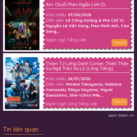
Ám: Chuỗi Phim Ngắn Linh Dị
Khởi chiếu:
07/08/2026
Diễn viên:
Lê Công Hoàng & Mai Cát Vi,
Nguyễn Lê Việt Hưng, Mea Minh Anh, Cao
Sang,...
Ngôn ngữ: Tiếng Việt
TRAILER
Thám Tử Lừng Danh Conan: Thiên Thần
Sa Ngã Trên Xa Lộ (Lồng Tiếng)
Khởi chiếu:
24/07/2026
Diễn viên:
Minami Takayama, Wakana
Yamazaki, Rikiya Koyama, Miyuki
Sawashiro, Shin-Ichiro Miki,...
TRAILER
Ngôn ngữ: Lồng Tiếng Việt
xem thêm >>
Tin liên quan