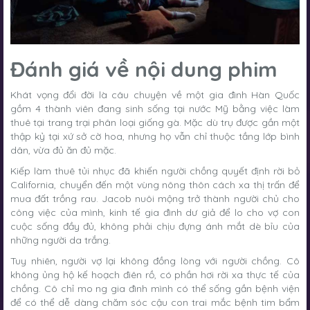
Đánh giá về nội dung phim
Khát vọng đổi đời là câu chuyện về một gia đình Hàn Quốc
gồm 4 thành viên đang sinh sống tại nước Mỹ bằng việc làm
thuê tại trang trại phân loại giống gà. Mặc dù trụ được gần một
thập kỷ tại xứ sở cờ hoa, nhưng họ vẫn chỉ thuộc tầng lớp bình
dân, vừa đủ ăn đủ mặc.
Kiếp làm thuê tủi nhục đã khiến người chồng quyết định rời bỏ
California, chuyển đến một vùng nông thôn cách xa thị trấn để
mua đất trồng rau. Jacob nuôi mộng trở thành người chủ cho
công việc của mình, kinh tế gia đình dư giả để lo cho vợ con
cuộc sống đầy đủ, không phải chịu đựng ánh mắt dè bỉu của
những người da trắng.
Tuy nhiên, người vợ lại không đồng lòng với người chồng. Cô
không ủng hộ kế hoạch điên rồ, có phần hơi rời xa thực tế của
chồng. Cô chỉ mo ng gia đình mình có thể sống gần bệnh viện
để có thể dễ dàng chăm sóc cậu con trai mắc bệnh tim bẩm