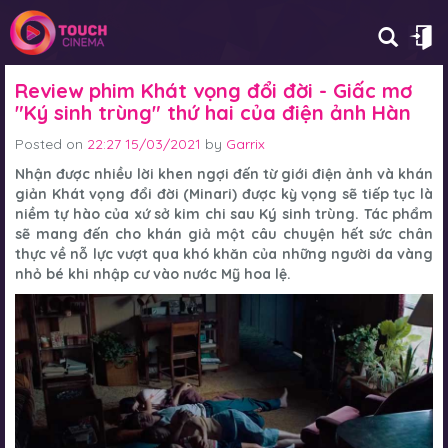
Review phim Khát vọng đổi đời - Giấc mơ
"Ký sinh trùng" thứ hai của điện ảnh Hàn
Posted on
22:27 15/03/2021
by
Garrix
Nhận được nhiều lời khen ngợi đến từ giới điện ảnh và khán
giản Khát vọng đổi đời (Minari) được kỳ vọng sẽ tiếp tục là
niềm tự hào của xứ sở kim chi sau
Ký sinh trùng
. Tác phẩm
sẽ mang đến cho khán giả một câu chuyện hết sức chân
thực về nỗ lực vượt qua khó khăn của những người da vàng
nhỏ bé khi nhập cư vào nước Mỹ hoa lệ.