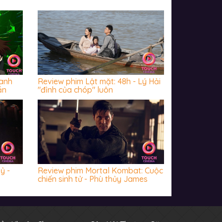
danh
Review phim Lật mặt: 48h - Lý Hải
ẫn
"đỉnh của chóp" luôn
ỷ -
Review phim Mortal Kombat: Cuộc
chiến sinh tử - Phù thủy James
Wan chưa bao giờ khiến khán giả
thất vọng