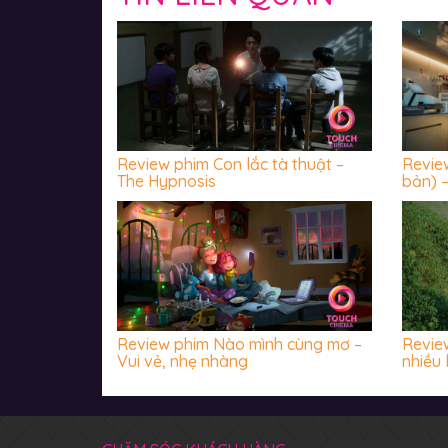
Review phim Con lắc tà thuật –
Revie
The Hypnosis
bản) –
hãi tr
Review phim Nào mình cùng mơ –
Review
Vui vẻ, nhẹ nhàng
nhiều