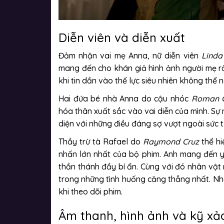
Diễn viên và diễn xuất
Đảm nhận vai mẹ Anna, nữ diễn viên
Linda 
mang đến cho khán giả hình ảnh người mẹ r
khi tin dần vào thế lực siêu nhiên không thể n
Hai đứa bé nhà Anna do cậu nhóc
Roman C
hóa thân xuất sắc vào vai diễn của mình. Sự
diện với những điều đáng sợ vượt ngoài sức t
Thầy trừ tà Rafael do
Raymond Cruz
thể hi
nhấn lớn nhất của bộ phim. Anh mang đến 
thần thánh đầy bí ẩn. Cùng với đó nhân vật
trong những tình huống căng thẳng nhất. Nh
khi theo dõi phim.
Âm thanh, hình ảnh và kỹ xả