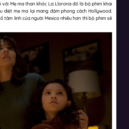
i với Mẹ ma than khóc La Llorona đó là bộ phim khai
iêu diệt mẹ ma lại mang đậm phong cách Hollywood.
ố tâm linh của người Mexico nhiều hơn thì bộ phim sẽ