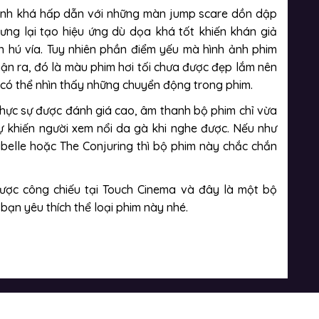
ảnh khá hấp dẫn với những màn jump scare dồn dập
ưng lại tạo hiệu ứng dù dọa khá tốt khiến khán giả
ến hú vía. Tuy nhiên phần điểm yếu mà hình ảnh phim
ận ra, đó là màu phim hơi tối chưa được đẹp lắm nên
i có thể nhìn thấy những chuyển động trong phim.
hực sự được đánh giá cao, âm thanh bộ phim chỉ vừa
ự khiến người xem nổi da gà khi nghe được. Nếu như
belle hoặc The Conjuring thì bộ phim này chắc chắn
ược công chiếu tại Touch Cinema và đây là một bộ
bạn yêu thích thể loại phim này nhé.