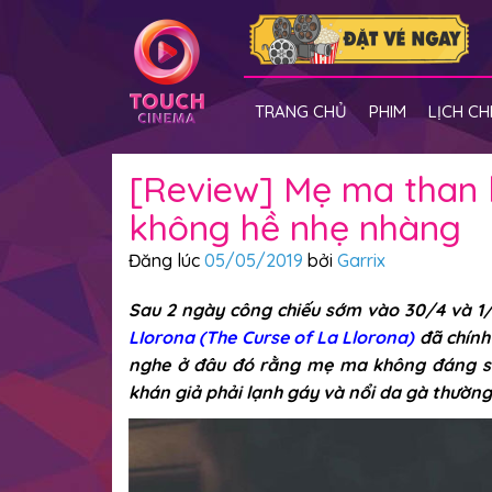
TRANG CHỦ
PHIM
LỊCH CH
[Review] Mẹ ma than 
không hề nhẹ nhàng
Đăng lúc
05/05/2019
bởi
Garrix
Sau 2 ngày công chiếu sớm vào 30/4 và 1
LIorona (The Curse of La Llorona)
đã chính
nghe ở đâu đó rằng mẹ ma không đáng sợ, 
khán giả phải lạnh gáy và nổi da gà thường