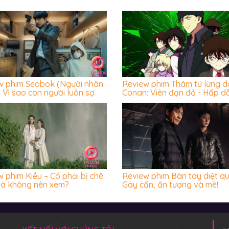
w phim Seobok (Người nhân
Review phim Thám tử lừng 
 Vì sao con người luôn sợ
Conan: Viên đạn đỏ - Hấp d
ước cái chết?
miễn chê
 phim Kiều – Có phải bị chê
Review phim Bàn tay diệt qu
 là không nên xem?
Gay cấn, ấn tượng và mê!