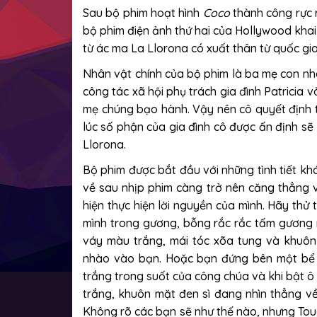
Sau bộ phim hoạt hình
Coco
thành công rực 
bộ phim điện ảnh thứ hai của Hollywood khai
từ ác ma La Llorona có xuất thân từ quốc gi
Nhân vật chính của bộ phim là ba mẹ con nh
công tác xã hội phụ trách gia đình Patricia 
mẹ chúng bạo hành. Vậy nên cô quyết định t
lúc số phận của gia đình cô được ấn định sẽ
Llorona.
Bộ phim được bắt đầu với những tình tiết kh
về sau nhịp phim càng trở nên căng thẳng v
hiện thực hiện lời nguyền của mình. Hãy th
mình trong gương, bỗng rắc rắc tấm gương 
váy màu trắng, mái tóc xõa tung và khuô
nhào vào bạn. Hoặc bạn đứng bên một bể bơ
trắng trong suốt của công chúa và khi bật ô
trắng, khuôn mặt đen sì đang nhìn thẳng về
Không rõ các bạn sẽ như thế nào, nhưng Touc