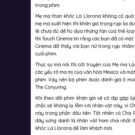
trong phim.
Mẹ ma than khóc La Llorona không có quá n
mẹ ma xuất hiện thì khán giả trong rạp lại đư
lẽ chưa đủ để hù dọa những fan của thể loại 
thì Touch Cinema tin rằng các bạn đã có một 
Cinema đã thấy vài bạn nữ trong rạp nhắ
cuối phim.
Thực sự mà nói thì cốt truyện của Mẹ ma La
các yếu tố ma mị của văn hóa Mexico và một 
phim. Vậy nên bộ phim được đánh giá ở mức
The Conjuring.
Khi theo dõi phim khán giả sẽ có dịp gặp l
chắc sẽ không lạ lẫm với nhân vật này, vì C
này trong phần đầu tiên. Tất nhiên có Cha 
đây xứng danh là nhân vật ham chơi nhất th
khóc La Llorona để làm khách mời.