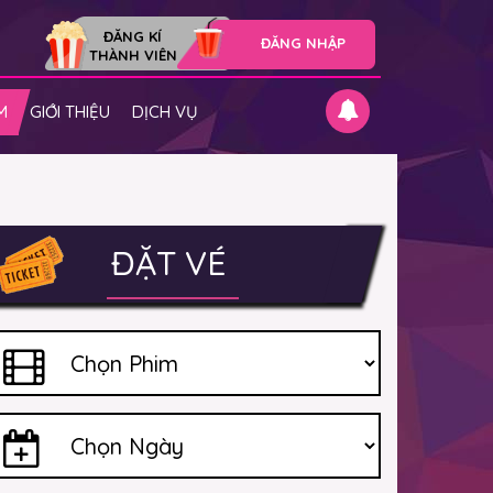
ĐĂNG KÍ
ĐĂNG NHẬP
THÀNH VIÊN
M
GIỚI THIỆU
DỊCH VỤ
ĐẶT VÉ