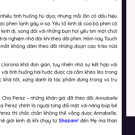
hiều tình huống hù dọa, nhưng mỗi lần có dấu hiệu
ợc phen lạnh gáy vì sợ. Yếu tố kinh dị của bộ phim có
kinh dị, song đối với những bạn hơi yếu tim một chút
trải nghiệm nhớ đời khi theo dõi phim. Hôm nay Touch
m mắt không dám theo dõi những đoạn cao trào nửa
 Llorona khá đơn giản, tuy nhiên nhờ sự kết hợp với
vài tình huống hài hước được cài cắm khéo léo trong
 khá tốt, xứng danh là tác phẩm đứng trong vũ trụ
ại Cha Perez – những khán giả đã theo dõi
Annabelle
ha Perez chính là người từng đối mặt với nàng búp bê
Perez thì chắc chắn không thể vắng được Annabelle,
ế giới kinh dị khi chạy từ
Shazam!
đến Mẹ ma than