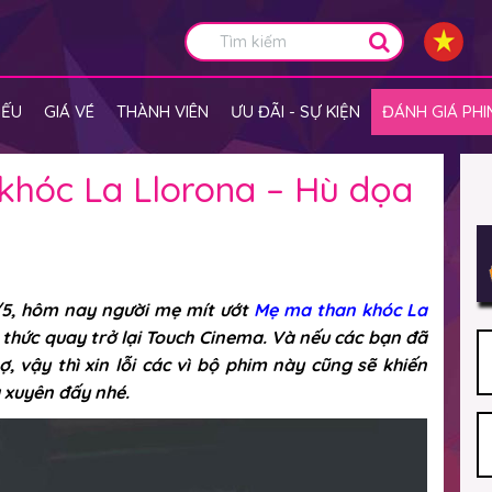
IẾU
GIÁ VÉ
THÀNH VIÊN
ƯU ĐÃI - SỰ KIỆN
ĐÁNH GIÁ PHI
khóc La Llorona – Hù dọa
/5, hôm nay người mẹ mít ướt
Mẹ ma than khóc La
 thức quay trở lại Touch Cinema. Và nếu các bạn đã
vậy thì xin lỗi các vì bộ phim này cũng sẽ khiến
 xuyên đấy nhé.