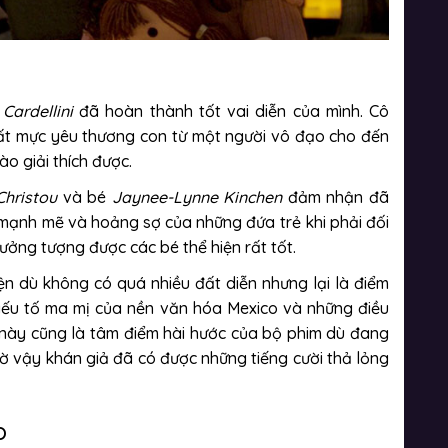
Cardellini
đã hoàn thành tốt vai diễn của mình. Cô
ất mực yêu thương con từ một người vô đạo cho đến
ào giải thích được.
hristou
và bé
Jaynee-Lynne Kinchen
đảm nhận đã
 mạnh mẽ và hoảng sợ của những đứa trẻ khi phải đối
ưởng tượng được các bé thể hiện rất tốt.
ện dù không có quá nhiều đất diễn nhưng lại là điểm
yếu tố ma mị của nền văn hóa Mexico và những điều
 này cũng là tâm điểm hài hước của bộ phim dù đang
ờ vậy khán giả đã có được những tiếng cười thả lỏng
o