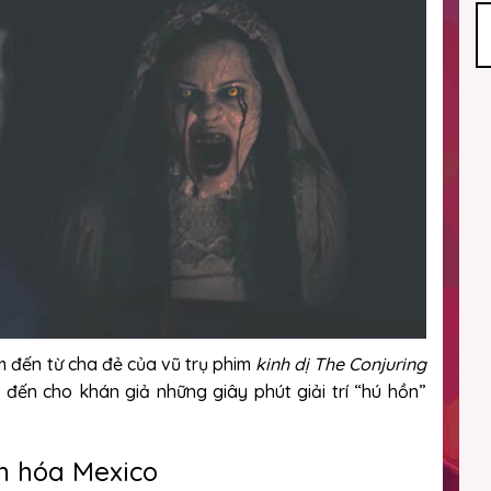
 đến từ cha đẻ của vũ trụ phim
kinh dị The Conjuring
ến cho khán giả những giây phút giải trí “hú hồn”
n hóa Mexico