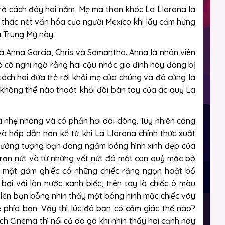
rỡ cách đây hai năm, Mẹ ma than khóc La Llorona là
 thác nét văn hóa của người Mexico khi lấy cảm hứng
a Trung Mỹ này.
à Anna Garcia, Chris và Samantha. Anna là nhân viên
và cô nghi ngờ rằng hai cậu nhóc gia đình này đang bị
ách hai đứa trẻ rời khỏi mẹ của chúng và đó cũng là
 không thể nào thoát khỏi đôi bàn tay của ác quỷ La
á nhẹ nhàng và có phần hơi dài dòng. Tuy nhiên càng
à hấp dẫn hơn kể từ khi La Llorona chính thức xuất
ử tưởng tượng bạn đang ngắm bóng hình xinh đẹp của
rạn nứt và từ những vết nứt đó một con quỷ mặc bộ
n mặt gớm ghiếc có những chiếc răng ngọn hoắt bổ
i với làn nước xanh biếc, trên tay là chiếc ô màu
 lên bạn bỗng nhìn thấy một bóng hình mặc chiếc váy
 phía bạn. Vậy thì lúc đó bạn có cảm giác thế nào?
h Cinema thì nổi cả da gà khi nhìn thấy hai cảnh này