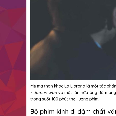
Mẹ ma than khóc La LIorona là một tác phẩm
- James Wan
và một lần nữa ông đã mang đ
trong suốt 100 phút thời lượng phim.
Bộ phim kinh dị đậm chất vă