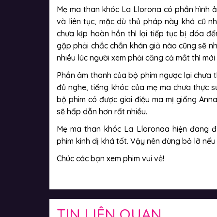
Mẹ ma than khóc La Llorona có phần hình 
và liên tục, mặc dù thủ pháp này khá cũ nh
chưa kịp hoàn hồn thì lại tiếp tục bị dóa đ
gặp phải chắc chắn khán giả nào cũng sẽ nh
nhiều lúc người xem phải căng cả mắt thì mớ
Phần âm thanh của bộ phim ngược lại chưa t
đủ nghe, tiếng khóc của mẹ ma chưa thực s
bộ phim có được giai điệu ma mị giống Anna
sẽ hấp dẫn hơn rất nhiều.
Mẹ ma than khóc La Lloronaa hiện đang đ
phim kinh dị khá tốt. Vậy nên đừng bỏ lỡ nếu 
Chúc các bạn xem phim vui vẻ!
TIN LIÊN QUAN