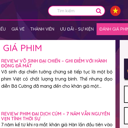
IẾU
GIÁ VÉ
THÀNH VIÊN
ƯU ĐÃI - SỰ KIỆN
ĐÁNH GIÁ PHI
 GIÁ PHIM
REVIEW VÕ SINH ĐẠI CHIẾN – GHI ĐIỂM VỚI HÀNH
ĐỘNG ĐÃ MẮT
Võ sinh đại chiến tưởng chừng sẽ tiếp tục là một bộ
phim Việt có chất lượng trung bình. Thế nhưng đạo
diễn Bá Cường đã mang đến cho khán giả một...
REVIEW PHIM ĐẠI DỊCH CÚM – 7 NĂM VẪN NGUYÊN
VẸN TÍNH THỜI SỰ
7 năm kể từ khi ra mắt khán giả Hàn lần đầu tiên vào