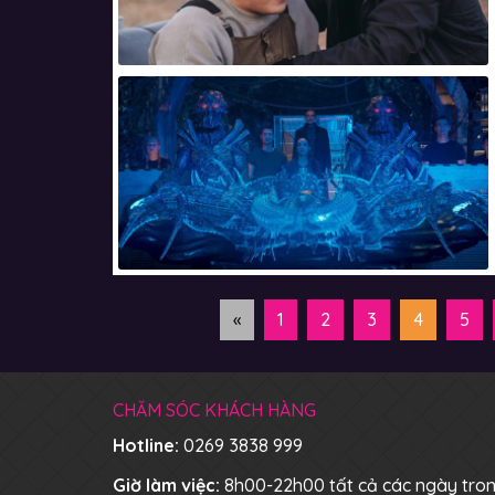
«
1
2
3
4
5
CHĂM SÓC KHÁCH HÀNG
Hotline:
0269 3838 999
Giờ làm việc:
8h00-22h00 tất cả các ngày tro