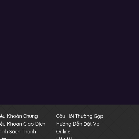
iều Khoản Chung
Câu Hỏi Thường Gặp
iều Khoản Giao Dịch
Hướng Dẫn Đặt Vé
hính Sách Thanh
Online