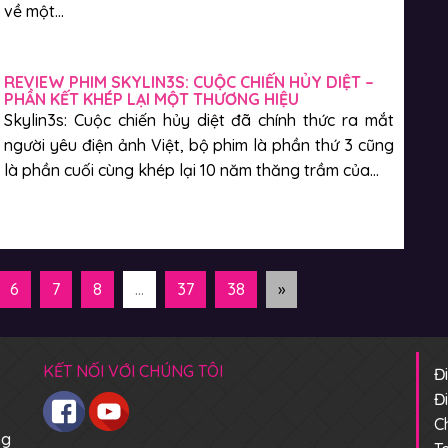
về một...
REVIEW PHIM SKYLIN3S: CUỘC CHIẾN HỦY DIỆT –
PHẦN KẾT KHÉP LẠI MỘT THƯƠNG HIỆU
Skylin3s: Cuộc chiến hủy diệt đã chính thức ra mắt
người yêu điện ảnh Việt, bộ phim là phần thứ 3 cũng
là phần cuối cùng khép lại 10 năm thăng trầm của...
6
7
8
...
37
38
»
KẾT NỐI VỚI CHÚNG TÔI
Đ
Đ
C
ng