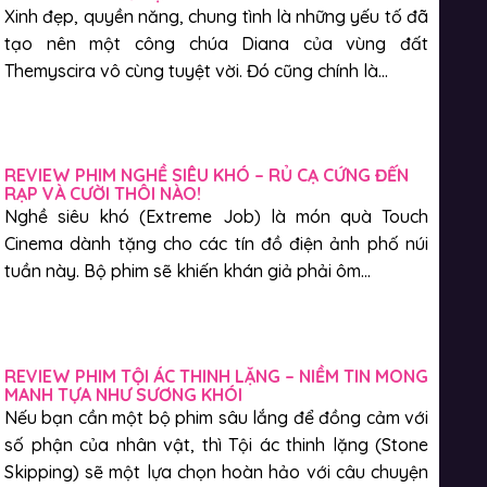
Xinh đẹp, quyền năng, chung tình là những yếu tố đã
tạo nên một công chúa Diana của vùng đất
Themyscira vô cùng tuyệt vời. Đó cũng chính là...
REVIEW PHIM NGHỀ SIÊU KHÓ – RỦ CẠ CỨNG ĐẾN
RẠP VÀ CƯỜI THÔI NÀO!
Nghề siêu khó (Extreme Job) là món quà Touch
Cinema dành tặng cho các tín đồ điện ảnh phố núi
tuần này. Bộ phim sẽ khiến khán giả phải ôm...
REVIEW PHIM TỘI ÁC THINH LẶNG – NIỀM TIN MONG
MANH TỰA NHƯ SƯƠNG KHÓI
Nếu bạn cần một bộ phim sâu lắng để đồng cảm với
số phận của nhân vật, thì Tội ác thinh lặng (Stone
Skipping) sẽ một lựa chọn hoàn hảo với câu chuyện