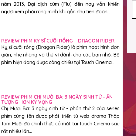
năm 2013, Đại dịch cúm (Flu) đến nay vẫn khiến
người xem phải rùng mình khi gần như tiên đoán...
REVIEW PHIM KỴ SĨ CƯỠI RỒNG – DRAGON RIDER
Kỵ sĩ cưỡi rồng (Dragon Rider) là phim hoạt hình đơn
giản, nhẹ nhàng và thú vị dành cho các bạn nhỏ. Bộ
phim hiện đang được công chiếu tại Touch Cinema...
REVIEW PHIM CHỊ MƯỜI BA: 3 NGÀY SINH TỬ - ẤN
TƯỢNG HƠN KỲ VỌNG
Chị Mười Ba: 3 ngày sinh tử - phần thứ 2 của series
phim cùng tên được phát triển từ web drama Thập
Tam Muội đã chính thức có mặt tai Touch Cinema sau
rất nhiều lần...