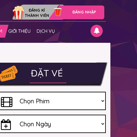
ĐĂNG KÍ
ĐĂNG NHẬP
THÀNH VIÊN
M
GIỚI THIỆU
DỊCH VỤ
ĐẶT VÉ