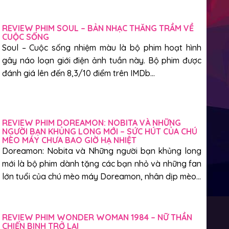
REVIEW PHIM SOUL – BẢN NHẠC THĂNG TRẦM VỀ
CUỘC SỐNG
Soul – Cuộc sống nhiệm màu là bộ phim hoạt hình
gây náo loạn giới điện ảnh tuần này. Bộ phim được
đánh giá lên đến 8,3/10 điểm trên IMDb...
REVIEW PHIM DOREAMON: NOBITA VÀ NHỮNG
NGƯỜI BẠN KHỦNG LONG MỚI – SỨC HÚT CỦA CHÚ
MÈO MÁY CHƯA BAO GIỜ HẠ NHIỆT
Doreamon: Nobita và Những người bạn khủng long
mới là bộ phim dành tặng các bạn nhỏ và những fan
lớn tuổi của chú mèo máy Doreamon, nhân dịp mèo...
REVIEW PHIM WONDER WOMAN 1984 – NỮ THẦN
CHIẾN BINH TRỞ LẠI