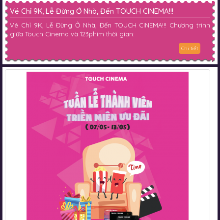
Vé Chỉ 9K, Lễ Đừng Ở Nhà, Đến TOUCH CINEMA!!!
Vé Chỉ 9K, Lễ Đừng Ở Nhà, Đến TOUCH CINEMA!!! Chương trình
giữa Touch Cinema và 123phim thời gian:
Chi tiết