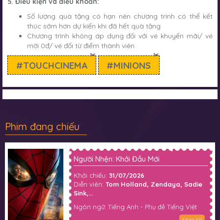
5. Điều kiện và điều khoản:
Số lượng quà tặng có hạn nên chương trình có thể kết
thúc sớm hơn dự kiến khi đã hết quà tặng
Chương trình không áp dụng đối với vé khuyến mãi/ vé
mời 0đ/ vé đổi từ điểm thành viên
✂
✂
#TOUCHCINEMA
#MINIONS
Phim đang chiếu
Người Nhện: Khởi Đầu Mới
Khởi chiếu:
31/07/2026
Diễn viên:
Tom Holland, Zendaya, Sadie
Sink,...
Ngôn ngữ: Tiếng Anh - Phụ đề Tiếng Việt