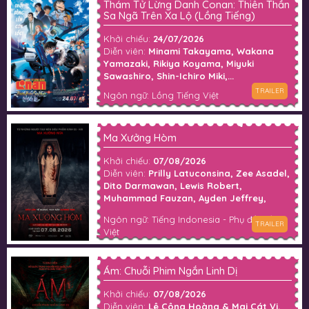
Thám Tử Lừng Danh Conan: Thiên Thần
Sa Ngã Trên Xa Lộ (Lồng Tiếng)
Khởi chiếu:
24/07/2026
Diễn viên:
Minami Takayama, Wakana
Yamazaki, Rikiya Koyama, Miyuki
Sawashiro, Shin-Ichiro Miki,...
TRAILER
Ngôn ngữ: Lồng Tiếng Việt
Ma Xưởng Hòm
Khởi chiếu:
07/08/2026
Diễn viên:
Prilly Latuconsina, Zee Asadel,
Dito Darmawan, Lewis Robert,
Muhammad Fauzan, Ayden Jeffrey,
Darian Rizqi, Fillio Dheno, Dian Nitami,
Ngôn ngữ: Tiếng Indonesia - Phụ đề Tiếng
Anya Zen, Gilang Devialdy, Fajar Nugra,
TRAILER
Việt
Pritt Timothy, Matt White,...
Ám: Chuỗi Phim Ngắn Linh Dị
Khởi chiếu:
07/08/2026
Diễn viên:
Lê Công Hoàng & Mai Cát Vi,