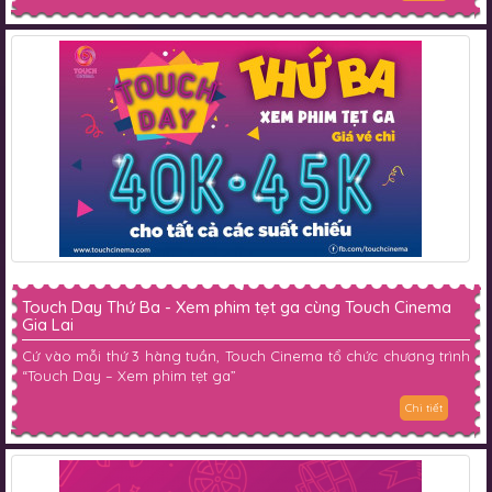
Touch Day Thứ Ba - Xem phim tẹt ga cùng Touch Cinema
Gia Lai
Cứ vào mỗi thứ 3 hàng tuần, Touch Cinema tổ chức chương trình
“Touch Day – Xem phim tẹt ga”
Chi tiết