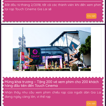
Bắt đầu từ tháng 2/2018, tất cả các thành viên khi đến xem phim
tại rạp Touch Cinema Gia Lai sẽ
Chi tiết
Mừng khai trương – Tặng 200 vé xem phim cho 200 khách
hàng đầu tiên đến Touch Cinema
Nhận thấy nhu cầu xem phim chiếu rạp của người dân Gia Lai
đang ngày càng lớn, vì thế rạp
Chi tiết