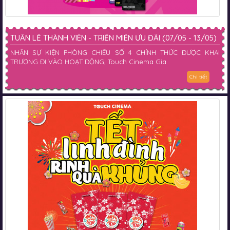
TUẦN LỄ THÀNH VIÊN - TRIỀN MIÊN ƯU ĐÃI (07/05 - 13/05)
NHÂN SỰ KIỆN PHÒNG CHIẾU SỐ 4 CHÍNH THỨC ĐƯỢC KHAI
TRƯƠNG ĐI VÀO HOẠT ĐỘNG, Touch Cinema Gia
Chi tiết