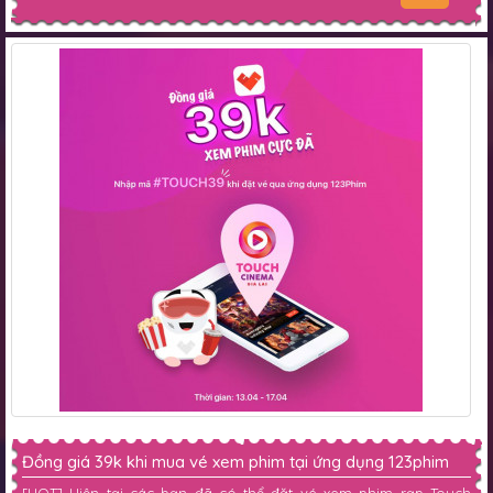
Đồng giá 39k khi mua vé xem phim tại ứng dụng 123phim