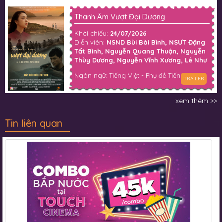
Thanh Âm Vượt Đại Dương
Khởi chiếu:
24/07/2026
Diễn viên:
NSND Bùi Bài Bình, NSƯT Đặng
Tất Bình, Nguyễn Quang Thuận, Nguyễn
Thùy Dương, Nguyễn Vĩnh Xương, Lê Như
Nguyên Thành, Maurise Nash, Martin
Ngôn ngữ: Tiếng Việt - Phụ đề Tiếng Anh
Kruger, Charlie Win,...
TRAILER
xem thêm >>
Tin liên quan