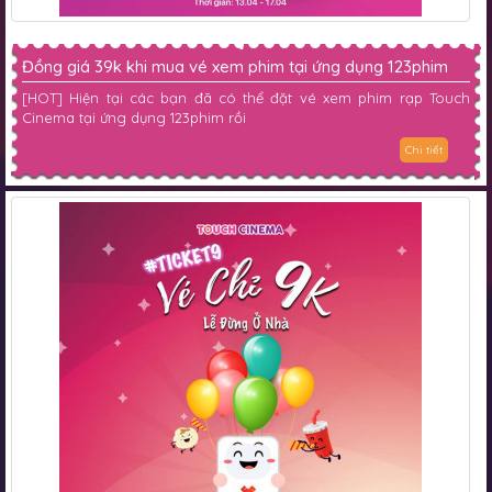
Đồng giá 39k khi mua vé xem phim tại ứng dụng 123phim
[HOT] Hiện tại các bạn đã có thể đặt vé xem phim rạp Touch
Cinema tại ứng dụng 123phim rồi
Chi tiết