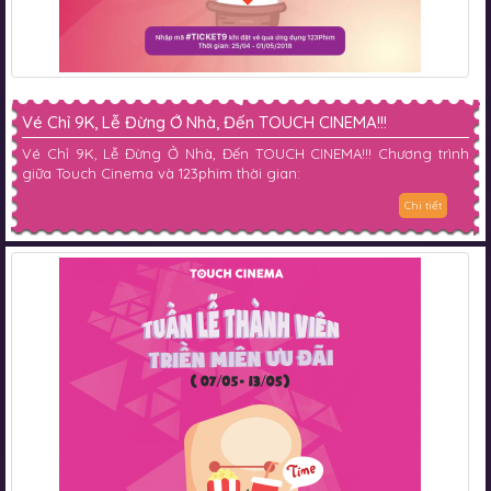
Vé Chỉ 9K, Lễ Đừng Ở Nhà, Đến TOUCH CINEMA!!!
Vé Chỉ 9K, Lễ Đừng Ở Nhà, Đến TOUCH CINEMA!!! Chương trình
giữa Touch Cinema và 123phim thời gian:
Chi tiết