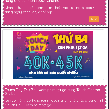
hàng đầu tiên đến Touch Cinema
Nhận thấy nhu cầu xem phim chiếu rạp của người dân Gia Lai
đang ngày càng lớn, vì thế rạp
Chi tiết
Touch Day Thứ Ba - Xem phim tẹt ga cùng Touch Cinema
Gia Lai
Cứ vào mỗi thứ 3 hàng tuần, Touch Cinema tổ chức chương trình
“Touch Day – Xem phim tẹt ga”