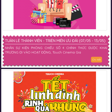
TUẦN LỄ THÀNH VIÊN - TRIỀN MIÊN ƯU ĐÃI (07/05 - 13/05)
NHÂN SỰ KIỆN PHÒNG CHIẾU SỐ 4 CHÍNH THỨC ĐƯỢC KHAI
TRƯƠNG ĐI VÀO HOẠT ĐỘNG, Touch Cinema Gia
Chi tiết