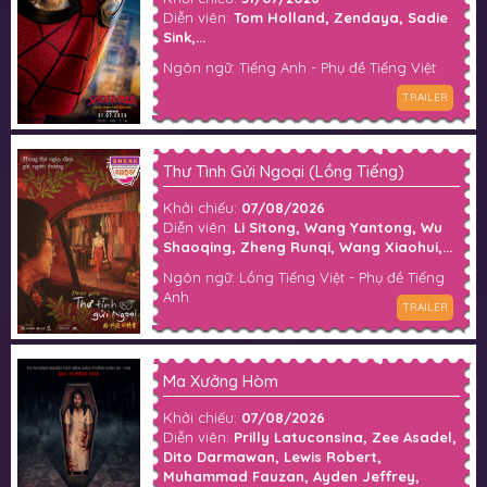
Diễn viên:
Tom Holland, Zendaya, Sadie
Sink,...
Ngôn ngữ: Tiếng Anh - Phụ đề Tiếng Việt
TRAILER
Thư Tình Gửi Ngoại (Lồng Tiếng)
Khởi chiếu:
07/08/2026
Diễn viên:
Li Sitong, Wang Yantong, Wu
Shaoqing, Zheng Runqi, Wang Xiaohui,...
Ngôn ngữ: Lồng Tiếng Việt - Phụ đề Tiếng
Anh
TRAILER
Ma Xưởng Hòm
Khởi chiếu:
07/08/2026
Diễn viên:
Prilly Latuconsina, Zee Asadel,
Dito Darmawan, Lewis Robert,
Muhammad Fauzan, Ayden Jeffrey,