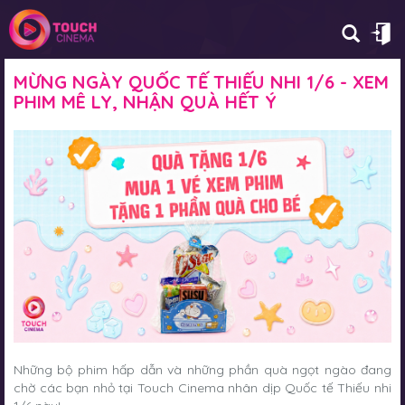
MỪNG NGÀY QUỐC TẾ THIẾU NHI 1/6 - XEM
PHIM MÊ LY, NHẬN QUÀ HẾT Ý
Những bộ phim hấp dẫn và những phần quà ngọt ngào đang
chờ các bạn nhỏ tại Touch Cinema nhân dịp Quốc tế Thiếu nhi