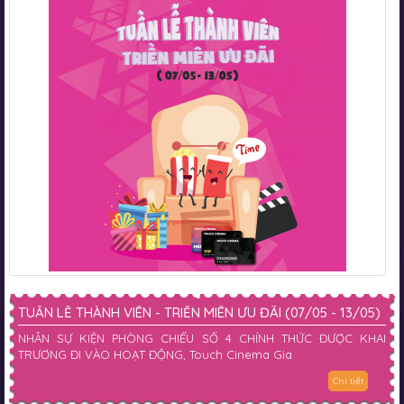
TUẦN LỄ THÀNH VIÊN - TRIỀN MIÊN ƯU ĐÃI (07/05 - 13/05)
NHÂN SỰ KIỆN PHÒNG CHIẾU SỐ 4 CHÍNH THỨC ĐƯỢC KHAI
TRƯƠNG ĐI VÀO HOẠT ĐỘNG, Touch Cinema Gia
Chi tiết