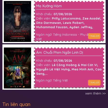
Ma Xưởng Hòm
Khởi chiếu:
07/08/2026
Diễn viên:
Prilly Latuconsina, Zee Asadel,
Dito Darmawan, Lewis Robert,
Muhammad Fauzan, Ayden Jeffrey,
Darian Rizqi, Fillio Dheno, Dian Nitami,
Ngôn ngữ: Tiếng Indonesia - Phụ đề Tiếng
Anya Zen, Gilang Devialdy, Fajar Nugra,
TRAILER
Việt
Pritt Timothy, Matt White,...
Ám: Chuỗi Phim Ngắn Linh Dị
Khởi chiếu:
07/08/2026
Diễn viên:
Lê Công Hoàng & Mai Cát Vi,
Nguyễn Lê Việt Hưng, Mea Minh Anh, Cao
Sang,...
Ngôn ngữ: Tiếng Việt
TRAILER
xem thêm >>
Tin liên quan