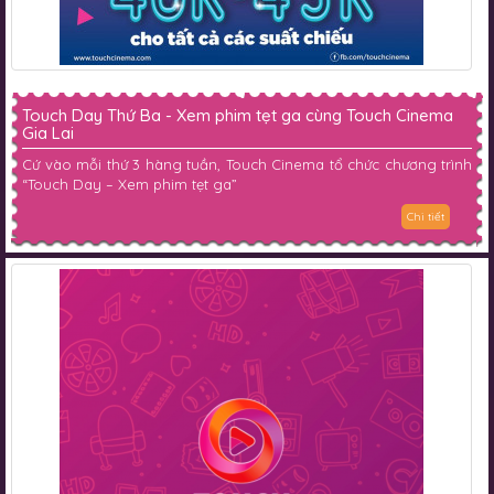
Touch Day Thứ Ba - Xem phim tẹt ga cùng Touch Cinema
Gia Lai
Cứ vào mỗi thứ 3 hàng tuần, Touch Cinema tổ chức chương trình
“Touch Day – Xem phim tẹt ga”
Chi tiết