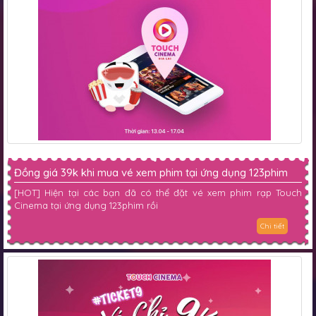
Đồng giá 39k khi mua vé xem phim tại ứng dụng 123phim
[HOT] Hiện tại các bạn đã có thể đặt vé xem phim rạp Touch
Cinema tại ứng dụng 123phim rồi
Chi tiết