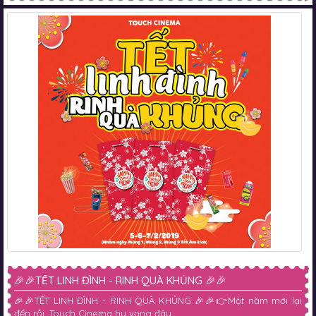
🎉🎉TẾT LINH ĐÌNH - RINH QUÀ KHỦNG 🎉🎉
🎉🎉TẾT LINH ĐÌNH - RINH QUÀ KHỦNG 🎉🎉👉Một năm mới lại
đến rồi. Touch Cinema hy vọng đây