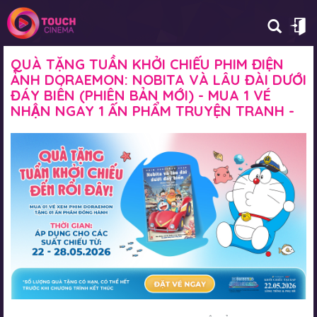
QUÀ TẶNG TUẦN KHỞI CHIẾU PHIM ĐIỆN
ẢNH DORAEMON: NOBITA VÀ LÂU ĐÀI DƯỚI
ĐÁY BIỂN (PHIÊN BẢN MỚI) - MUA 1 VÉ
NHẬN NGAY 1 ẤN PHẨM TRUYỆN TRANH -