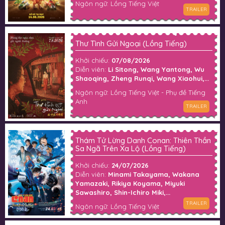
Ngôn ngữ: Lồng Tiếng Việt
TRAILER
Thư Tình Gửi Ngoại (Lồng Tiếng)
Khởi chiếu:
07/08/2026
Diễn viên:
Li Sitong, Wang Yantong, Wu
Shaoqing, Zheng Runqi, Wang Xiaohui,...
Ngôn ngữ: Lồng Tiếng Việt - Phụ đề Tiếng
Anh
TRAILER
Thám Tử Lừng Danh Conan: Thiên Thần
Sa Ngã Trên Xa Lộ (Lồng Tiếng)
Khởi chiếu:
24/07/2026
Diễn viên:
Minami Takayama, Wakana
Yamazaki, Rikiya Koyama, Miyuki
Sawashiro, Shin-Ichiro Miki,...
TRAILER
Ngôn ngữ: Lồng Tiếng Việt