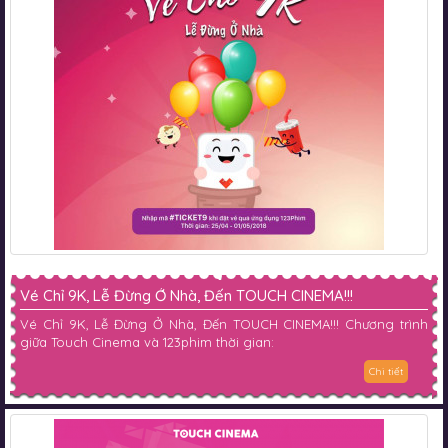
Vé Chỉ 9K, Lễ Đừng Ở Nhà, Đến TOUCH CINEMA!!!
Vé Chỉ 9K, Lễ Đừng Ở Nhà, Đến TOUCH CINEMA!!! Chương trình
giữa Touch Cinema và 123phim thời gian:
Chi tiết