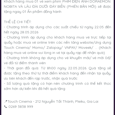
Khách hàng mua 01 vé xem phim PHIM ĐIỆN ẢNH DORAEMON:
NOBITA VÀ LÂU ĐÀI DƯỚI ĐÁY BIỂN (PHIÊN BẢN MỚI) sẽ được
tặng ngay 01 Ấn phẩm đồng hành
THỂ LỆ CHI TIẾT:
- Chương trình áp dụng cho các suất chiếu từ ngày 22.05 đến
hết ngày 28.05.2026
- Chương trình áp dụng cho khách hàng mua vé trực tiếp tại
quầy hoặc mua vé online trên các nền tảng website/ứng dụng
Touch Cinema/ Momo/ Zalopay/ VNPAY/ Moveek/ ... (Khách
hàng mua vé online vui lòng in vé tại quầy rạp để nhận quà)
- Chương trình không áp dụng cho vé khuyến mãi/ vé mời 0đ/
vé đổi từ điểm thành viên
- Thời gian đổi quà: Từ 8h00 ngày 22.05.2026. Quà tặng sẽ
được tặng theo thứ tự thời điểm khách hàng đến nhận tại quầy,
ưu tiên khách đến rạp trước, nhận quà trước
- Số lượng quà tặng có hạn nên chương trình có thể kết thúc
sớm hơn dự kiến khi đã hết quà tặng
📍Touch Cinema - 212 Nguyễn Tất Thành, Pleiku, Gia Lai
📞 0269 3838 999