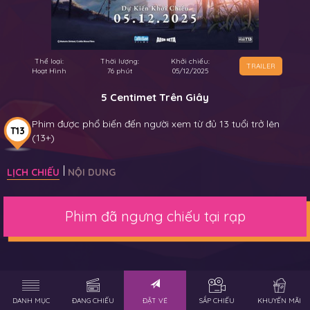
Thể loại:
Thời lượng:
Khởi chiếu:
TRAILER
Hoạt Hình
76 phút
05/12/2025
5 Centimet Trên Giây
Phim được phổ biến đến người xem từ đủ 13 tuổi trở lên
T13
(13+)
LỊCH CHIẾU
NỘI DUNG
Phim đã ngưng chiếu tại rạp
DANH MỤC
ĐANG CHIẾU
ĐẶT VÉ
SẮP CHIẾU
KHUYẾN MÃI