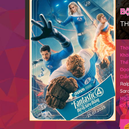
Bộ
TH
Thời
Khởi
Thể 
Đạo
Diễn
Ralp
Sara
Ngô
Độ t