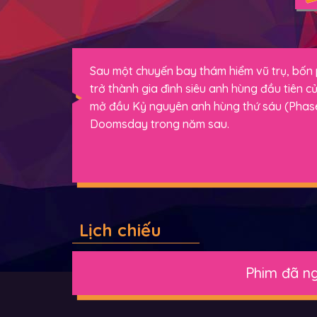
Sau một chuyến bay thám hiểm vũ trụ, bốn p
trở thành gia đình siêu anh hùng đầu tiên củ
mở đầu Kỷ nguyên anh hùng thứ sáu (Phase
Doomsday trong năm sau.
Lịch chiếu
Phim đã ng