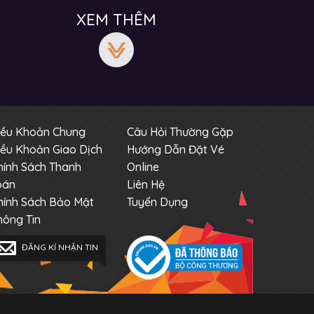
XEM THÊM
iều Khoản Chung
Câu Hỏi Thường Gặp
iều Khoản Giao Dịch
Hướng Dẫn Đặt Vé
hính Sách Thanh
Online
oán
Liên Hệ
hính Sách Bảo Mật
Tuyển Dụng
hông Tin
ĐĂNG KÍ NHẬN TIN