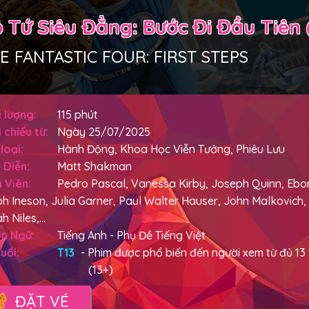
 Tứ Siêu Đẳng: Bước Đi Đầu Tiên 
E FANTASTIC FOUR: FIRST STEPS
 lượng:
115 phút
 chiếu từ:
Ngày 25/07/2025
loại:
Hành Động, Khoa Học Viễn Tưởng, Phiêu Lưu
 Diễn:
Matt Shakman
 Viên:
Pedro Pascal, Vanessa Kirby, Joseph Quinn, Eb
h Ineson, Julia Garner, Paul Walter Hauser, John Malkovich
h Niles,...
n Ngữ:
Tiếng Anh - Phụ Đề Tiếng Việt
uổi:
T13
- Phim được phổ biến đến người xem từ đủ 13 t
(13+)
ĐẶT VÉ