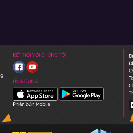
KẾT NỐI VỚI CHÚNG TÔI
Đ
Đ
C
ng
T
ỨNG DỤNG
C
T
Phiên bản Mobile