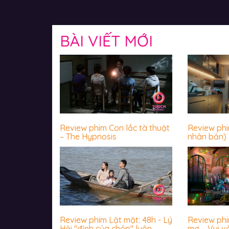
BÀI VIẾT MỚI
Review phim Con lắc tà thuật
Review ph
– The Hypnosis
nhân bản) 
luôn sợ hãi
Review phim Lật mặt: 48h - Lý
Review ph
Hải "đỉnh của chóp" luôn
mơ – Vui v