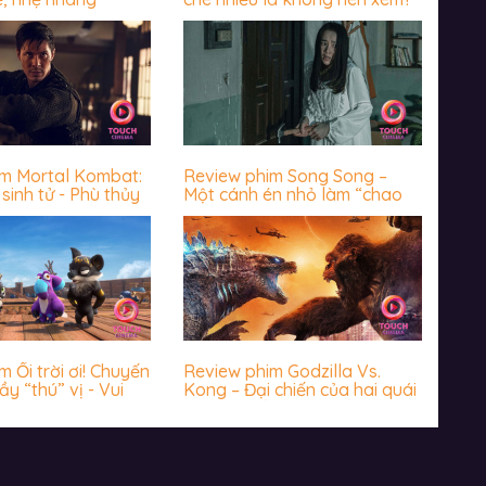
im Mortal Kombat:
Review phim Song Song –
sinh tử - Phù thủy
Một cánh én nhỏ làm “chao
 chưa bao giờ
đảo” cả vài mùa xuân
 giả thất vọng
 Ối trời ơi! Chuyến
Review phim Godzilla Vs.
ầy “thú” vị - Vui
Kong – Đại chiến của hai quái
hước
vật thời cổ đại có biến Trái
đất về thời đồ đá?