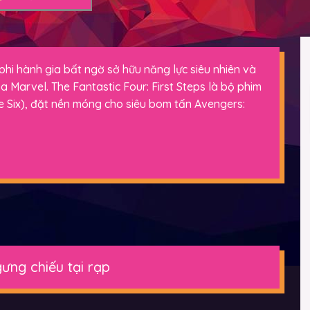
hi hành gia bất ngờ sở hữu năng lực siêu nhiên và
a Marvel. The Fantastic Four: First Steps là bộ phim
 Six), đặt nền móng cho siêu bom tấn Avengers:
ưng chiếu tại rạp