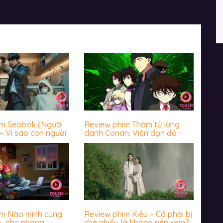
im Seobok (Người
Review phim Thám tử lừng
– Vì sao con người
danh Conan: Viên đạn đỏ -
 trước cái chết?
Hấp dẫn miễn chê
im Nào mình cùng
Review phim Kiều – Có phải bị
ẻ, nhẹ nhàng
chê nhiều là không nên xem?