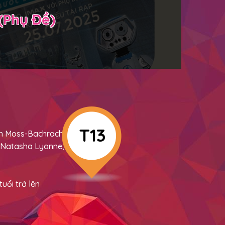
(Phụ Đề)
T13
on Moss-Bachrach,
, Natasha Lyonne,
uổi trở lên