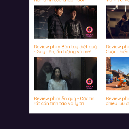
Review phim Bàn tay diệt quỷ
Review ph
- Gay cấn, ấn tượng và mê!
Cuộc chiến 
James Wan
khiến khán
Review phim Ấn quỷ - Đức tin
Review phim
rất cần tỉnh táo và lý trí
phiêu lưu đ
nhộn, hài 