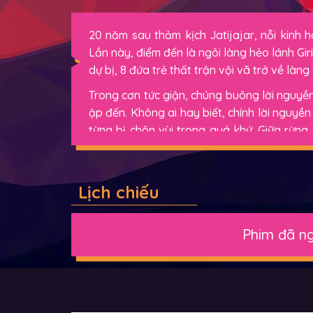
20 năm sau thảm kịch Jatijajar, nỗi kinh
Lần này, điểm đến là ngôi làng hẻo lánh Gir
dự bị, 8 đứa trẻ thất trận vội vã trở về làn
Trong cơn tức giận, chúng buông lời nguyền 
ập đến. Không ai hay biết, chính lời nguyền
từng bị chôn vùi trong quá khứ. Giữa rừn
nuốt linh hồn một đứa trẻ. Từ đó, cuộc săn 
Lịch chiếu
Phim đã ng