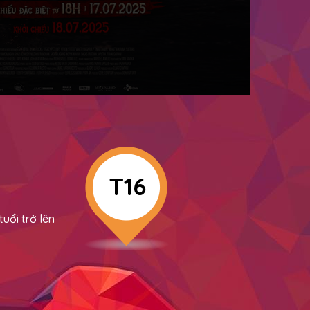
T16
uổi trở lên