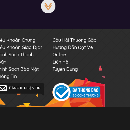
iều Khoản Chung
Câu Hỏi Thường Gặp
iều Khoản Giao Dịch
Hướng Dẫn Đặt Vé
hính Sách Thanh
Online
oán
Liên Hệ
hính Sách Bảo Mật
Tuyển Dụng
hông Tin
ĐĂNG KÍ NHẬN TIN