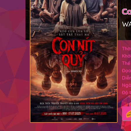
Co
WA
Thời
Khởi
Thể 
Đạo
Diễn
Ngô
Độ t