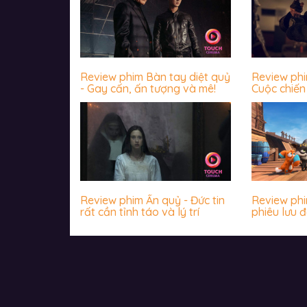
Review phim Bàn tay diệt quỷ
Review ph
- Gay cấn, ấn tượng và mê!
Cuộc chiến 
James Wan
khiến khán
Review phim Ấn quỷ - Đức tin
Review phim
rất cần tỉnh táo và lý trí
phiêu lưu đ
nhộn, hài 