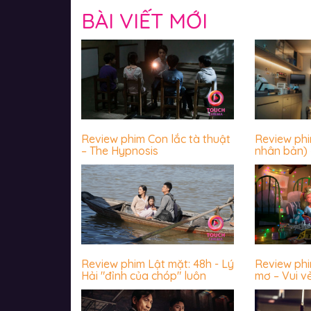
BÀI VIẾT MỚI
Review phim Con lắc tà thuật
Review ph
– The Hypnosis
nhân bản) 
luôn sợ hãi
Review phim Lật mặt: 48h - Lý
Review ph
Hải "đỉnh của chóp" luôn
mơ – Vui v