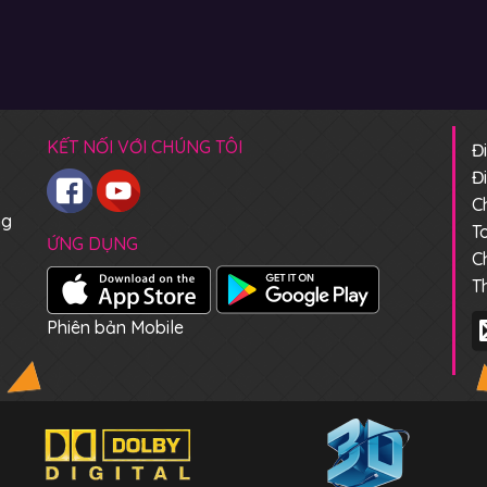
KẾT NỐI VỚI CHÚNG TÔI
Đ
Đ
C
ng
T
ỨNG DỤNG
C
T
Phiên bản Mobile