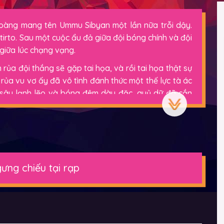
 hoàng mang tên Ummu Sibyan một lần nữa trỗi dậy.
itirto. Sau một cuộc ẩu đả giữa đội bóng chính và đội
g giữa lúc chạng vạng.
rủa đội thắng sẽ gặp tai họa, và rồi tai họa thật sự
 rủa vu vơ ấy đã vô tình đánh thức một thế lực tà ác
g sâu lạnh lẽo và bóng đêm dày đặc, quỷ dữ đã cắn
đuổi bắt đầu trở nên điên loạn và nghẹt thở.
ưng chiếu tại rạp