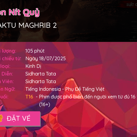
n Nít Quỷ
KTU MAGHRIB 2
 lượng:
105 phút
 chiếu từ:
Ngày 18/07/2025
loại:
Kinh Dị
 Diễn:
Sidharta Tata
 Viên:
Sidharta Tata
n Ngữ:
Tiếng Indonesia - Phụ Đề Tiếng Việt
uổi:
T16
- Phim được phổ biến đến người xem từ đủ 16 t
(16+)
ĐẶT VÉ