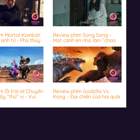
im Mortal Kombat:
Review phim Song Song –
sinh tử - Phù thủy
Một cánh én nhỏ làm “chao
 chưa bao giờ
đảo” cả vài mùa xuân
 giả thất vọng
 Ối trời ơi! Chuyến
Review phim Godzilla Vs.
ầy “thú” vị - Vui
Kong – Đại chiến của hai quái
hước
vật thời cổ đại có biến Trái
đất về thời đồ đá?