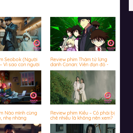
im Seobok (Người
Review phim Thám tử lừng
– Vì sao con người
danh Conan: Viên đạn đỏ -
 trước cái chết?
Hấp dẫn miễn chê
im Nào mình cùng
Review phim Kiều – Có phải bị
ẻ, nhẹ nhàng
chê nhiều là không nên xem?