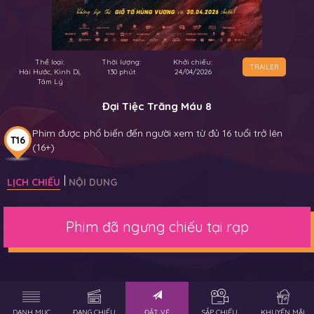
Thể loại:
Thời lượng:
Khởi chiếu:
TRAILER
Hài Hước, Kinh Dị,
130 phút
24/04/2026
Tâm Lý
Đại Tiệc Trăng Máu 8
Phim được phổ biến đến người xem từ đủ 16 tuổi trở lên
T16
(16+)
LỊCH CHIẾU
NỘI DUNG
Phim đã ngưng chiếu tại rạp
DANH MỤC
ĐANG CHIẾU
ĐẶT VÉ
SẮP CHIẾU
KHUYẾN MÃI