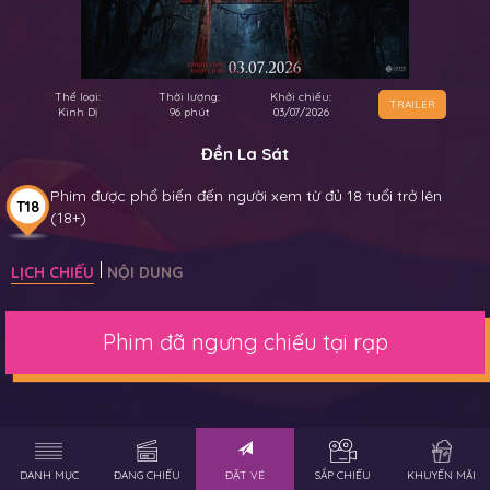
Thể loại:
Thời lượng:
Khởi chiếu:
TRAILER
Kinh Dị
96 phút
03/07/2026
Đền La Sát
Phim được phổ biến đến người xem từ đủ 18 tuổi trở lên
T18
(18+)
LỊCH CHIẾU
NỘI DUNG
Phim đã ngưng chiếu tại rạp
DANH MỤC
ĐANG CHIẾU
ĐẶT VÉ
SẮP CHIẾU
KHUYẾN MÃI