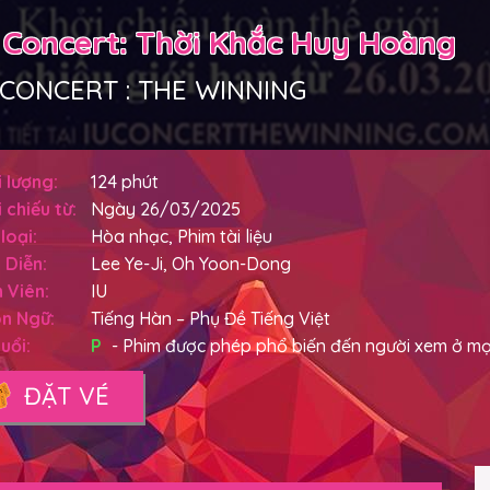
 Concert: Thời Khắc Huy Hoàng
 CONCERT : THE WINNING
 lượng:
124 phút
 chiếu từ:
Ngày 26/03/2025
loại:
Hòa nhạc, Phim tài liệu
 Diễn:
Lee Ye-Ji, Oh Yoon-Dong
 Viên:
IU
n Ngữ:
Tiếng Hàn – Phụ Đề Tiếng Việt
uổi:
P
- Phim được phép phổ biến đến người xem ở mọi
ĐẶT VÉ