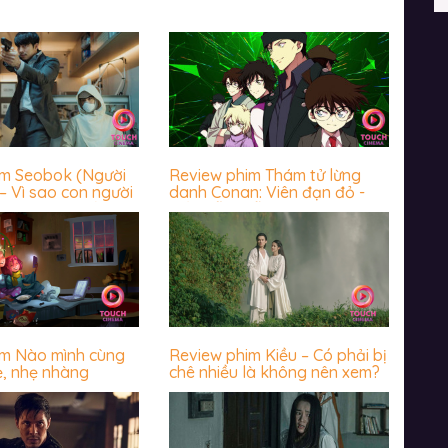
im Seobok (Người
Review phim Thám tử lừng
– Vì sao con người
danh Conan: Viên đạn đỏ -
 trước cái chết?
Hấp dẫn miễn chê
im Nào mình cùng
Review phim Kiều – Có phải bị
ẻ, nhẹ nhàng
chê nhiều là không nên xem?