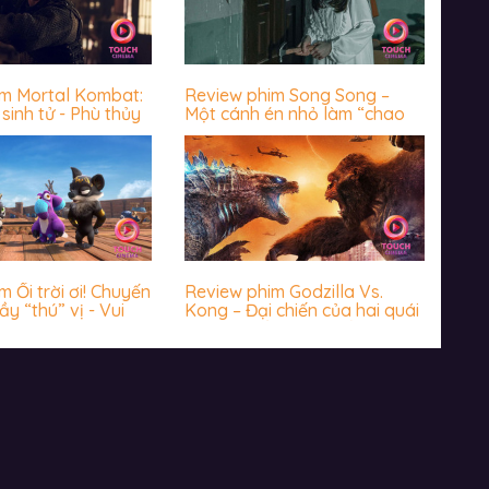
im Mortal Kombat:
Review phim Song Song –
sinh tử - Phù thủy
Một cánh én nhỏ làm “chao
 chưa bao giờ
đảo” cả vài mùa xuân
 giả thất vọng
 Ối trời ơi! Chuyến
Review phim Godzilla Vs.
ầy “thú” vị - Vui
Kong – Đại chiến của hai quái
hước
vật thời cổ đại có biến Trái
đất về thời đồ đá?