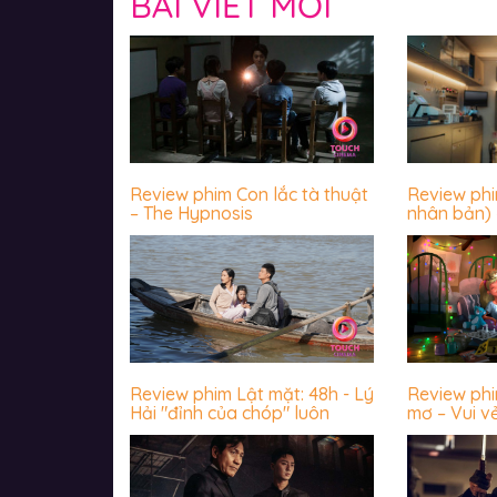
BÀI VIẾT MỚI
Review phim Con lắc tà thuật
Review ph
– The Hypnosis
nhân bản) 
luôn sợ hãi
Review phim Lật mặt: 48h - Lý
Review ph
Hải "đỉnh của chóp" luôn
mơ – Vui v