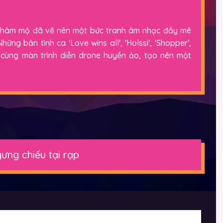
 hâm mộ đã vẽ nên một bức tranh âm nhạc đầy mê
ng bản tình ca 'Love wins all', 'Holssi', 'Shopper',
hợp cùng màn trình diễn drone huyền ảo, tạo nên một
ưng chiếu tại rạp