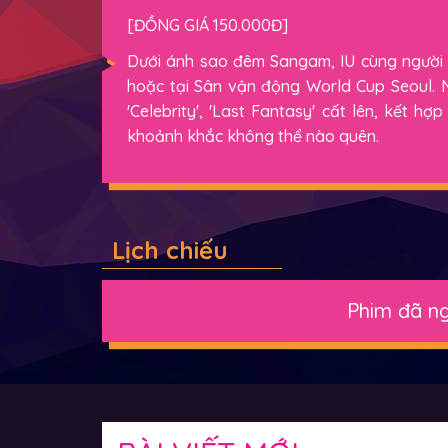
[ĐỒNG GIÁ 150.000Đ]
Dưới ánh sao đêm Sangam, IU cùng người
hoặc tại Sân vận động World Cup Seoul. Nhữ
'Celebrity', 'Last Fantasy' cất lên, kết 
khoảnh khắc không thể nào quên.
Lịch chiếu
Phim đã ng