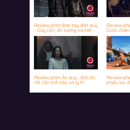
Review phim Bàn tay diệt quỷ
Review ph
- Gay cấn, ấn tượng và mê!
Cuộc chiến 
James Wan
khiến khán
Review phim Ấn quỷ - Đức tin
Review phim
rất cần tỉnh táo và lý trí
phiêu lưu đ
nhộn, hài 