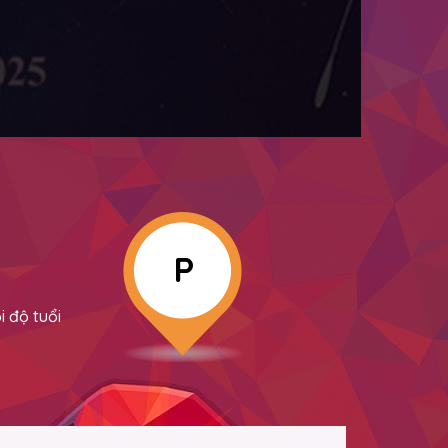
P
 độ tuổi