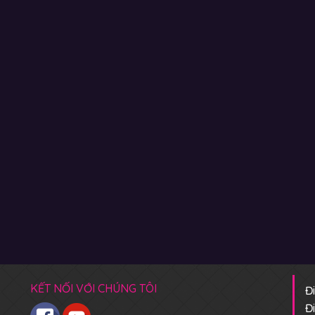
KẾT NỐI VỚI CHÚNG TÔI
Đ
Đ