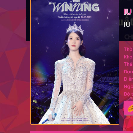
IU
IU
Thời
Khởi
Thể 
Đạo
Diễn
Ngô
Độ t