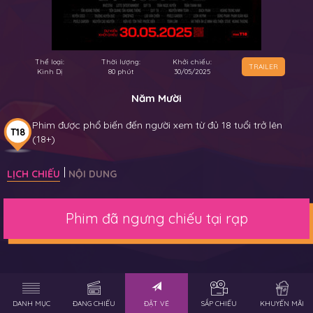
Thể loại:
Thời lượng:
Khởi chiếu:
TRAILER
Kinh Dị
80 phút
30/05/2025
Năm Mười
Phim được phổ biến đến người xem từ đủ 18 tuổi trở lên
T18
(18+)
LỊCH CHIẾU
NỘI DUNG
Phim đã ngưng chiếu tại rạp
DANH MỤC
ĐANG CHIẾU
ĐẶT VÉ
SẮP CHIẾU
KHUYẾN MÃI