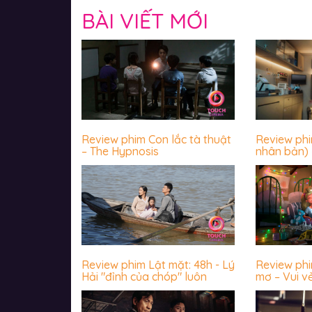
BÀI VIẾT MỚI
Review phim Con lắc tà thuật
Review ph
– The Hypnosis
nhân bản) 
luôn sợ hãi
Review phim Lật mặt: 48h - Lý
Review ph
Hải "đỉnh của chóp" luôn
mơ – Vui v