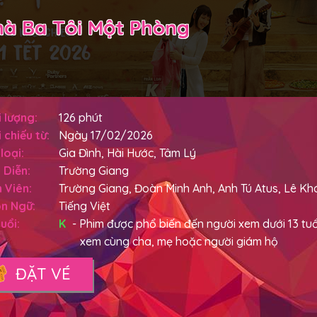
à Ba Tôi Một Phòng
 lượng:
126 phút
 chiếu từ:
Ngày 17/02/2026
loại:
Gia Đình, Hài Hước, Tâm Lý
 Diễn:
Trường Giang
 Viên:
Trường Giang, Đoàn Minh Anh, Anh Tú Atus, Lê Kh
n Ngữ:
Tiếng Việt
uổi:
K
- Phim được phổ biến đến người xem dưới 13 tuổi
xem cùng cha, mẹ hoặc người giám hộ
ĐẶT VÉ