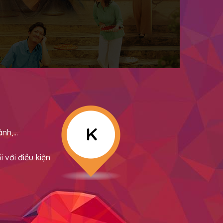
K
ánh,…
 với điều kiện