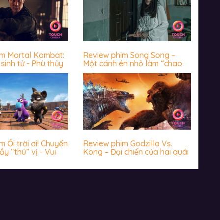
im Mortal Kombat:
Review phim Song Song –
sinh tử - Phù thủy
Một cánh én nhỏ làm “chao
 chưa bao giờ
đảo” cả vài mùa xuân
 giả thất vọng
 Ối trời ơi! Chuyến
Review phim Godzilla Vs.
ầy “thú” vị - Vui
Kong – Đại chiến của hai quái
hước
vật thời cổ đại có biến Trái
đất về thời đồ đá?