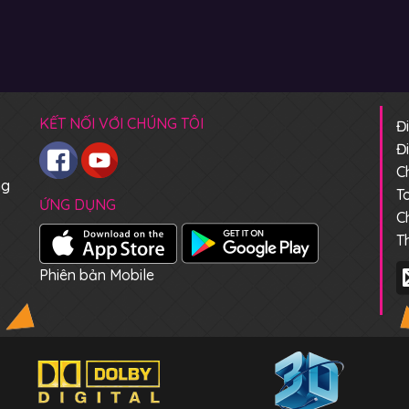
KẾT NỐI VỚI CHÚNG TÔI
Đ
Đ
C
ng
T
ỨNG DỤNG
C
T
Phiên bản Mobile