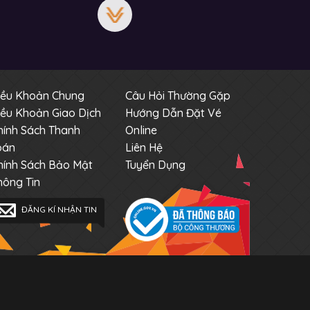
iều Khoản Chung
Câu Hỏi Thường Gặp
iều Khoản Giao Dịch
Hướng Dẫn Đặt Vé
hính Sách Thanh
Online
oán
Liên Hệ
hính Sách Bảo Mật
Tuyển Dụng
hông Tin
ĐĂNG KÍ NHẬN TIN