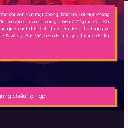
 nhà chỉ vỏn vẹn một phòng, Nhà Ba Tôi Một Phòng
ời cha bảo thủ và cô con gái Gen Z đầy mơ ước. Khi
ng gian chật chội, tình thân dần được thử thách và
ũi về gia đình Việt hiện đại, nơi yêu thương đôi khi
ưng chiếu tại rạp