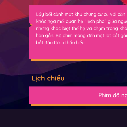
Lấy bối cảnh một khu chung cư cũ với căn
khắc họa mối quan hệ “lệch pha” giữa ngư
những khác biệt thế hệ va chạm trong khô
hàn gắn. Bộ phim mang đến một lát cắt gần g
bắt đầu từ sự thấu hiểu.
Lịch chiếu
Phim đã ng