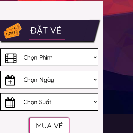
ĐẶT VÉ
MUA VÉ