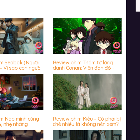
im Seobok (Người
Review phim Thám tử lừng
– Vì sao con người
danh Conan: Viên đạn đỏ -
 trước cái chết?
Hấp dẫn miễn chê
im Nào mình cùng
Review phim Kiều – Có phải bị
ẻ, nhẹ nhàng
chê nhiều là không nên xem?