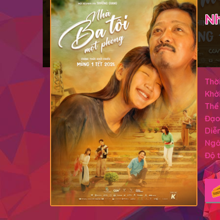
Nh
Thời
Khởi
Thể 
Đạo
Diễn
Ngô
Độ t