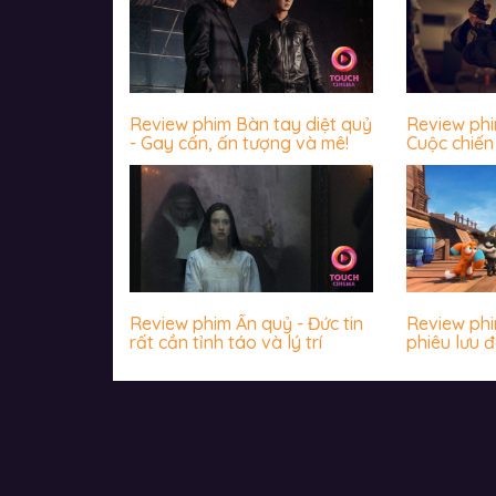
Review phim Bàn tay diệt quỷ
Review ph
- Gay cấn, ấn tượng và mê!
Cuộc chiến 
James Wan
khiến khán
Review phim Ấn quỷ - Đức tin
Review phim
rất cần tỉnh táo và lý trí
phiêu lưu đ
nhộn, hài 