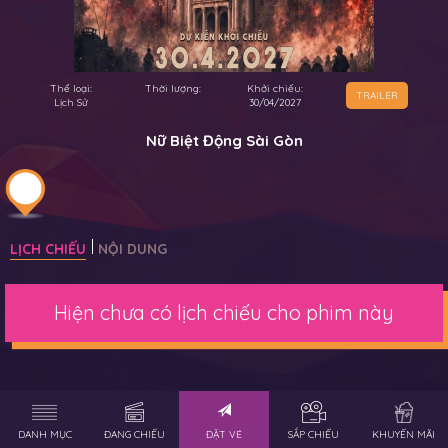
Thể loại:
Thời lượng:
Khởi chiếu:
TRAILER
Lịch Sử
30/04/2027
Nữ Biệt Động Sài Gòn
LỊCH CHIẾU
NỘI DUNG
Hiện chưa có lịch chiếu cho phim này
DANH MỤC
ĐANG CHIẾU
ĐẶT VÉ
SẮP CHIẾU
KHUYẾN MÃI