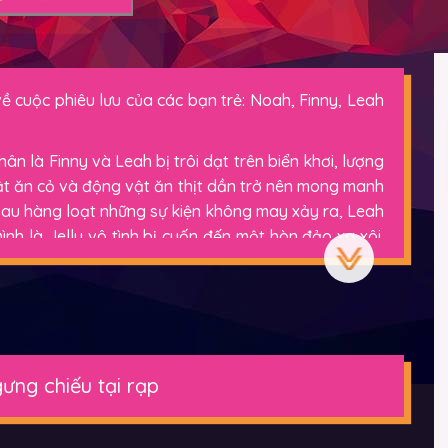
 về cuộc phiêu lưu của các bạn trẻ: Noah, Finny, Leah
n là Finny và Leah bị trôi dạt trên biển khơi, lượng
vật ăn cỏ và động vật ăn thịt dần trở nên mong manh
 Sau hàng loạt những sự kiện không may xảy ra, Leah
nh là Jelly vô tình bị cuốn đến một hòn đảo xa xôi.
 bị lạc trong một thuộc địa kì lạ.
t những thử thách ập đến: thuỷ triều, núi lửa và
ó thể hoàn thành chuyến phiêu lưu đầy ‘thú’ vị của
đình không? Bộ phim hứa hẹn sẽ mang đến một chuyến
i và hàng loạt điều kỳ thú cho các bé cùng gia đình.
ưng chiếu tại rạp