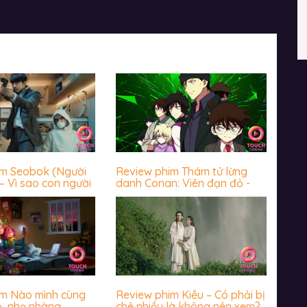
im Seobok (Người
Review phim Thám tử lừng
– Vì sao con người
danh Conan: Viên đạn đỏ -
 trước cái chết?
Hấp dẫn miễn chê
im Nào mình cùng
Review phim Kiều – Có phải bị
ẻ, nhẹ nhàng
chê nhiều là không nên xem?