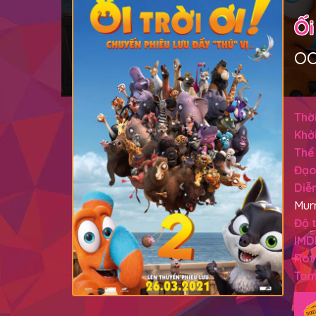
Ối
OO
Thời
Khởi
Thể 
Đạo
Diễn
Mur
Độ t
IMD
Rot
Tom