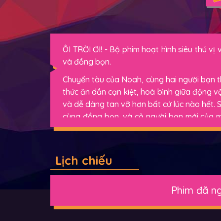
ÔI TRỜI ƠI! - Bộ phim hoạt hình siêu thú vị
và đồng bọn.
Chuyến tàu của Noah, cùng hai người bạn thâ
thức ăn dần cạn kiệt, hoà bình giữa động 
và dễ dàng tan vỡ hơn bất cứ lúc nào hết.
cùng đồng bọn, và cả người bạn mới của mì
Trong khi đó, Finny tỉnh dậy và thấy mình đã
Trước những bất ngờ kỳ thú cùng hàng loạ
Lịch chiếu
những chấn động kinh hoàng, liệu Finny c
mình, cứu bạn và trở về đoạn tụ với gia 
phiêu lưu đầy ‘thú’ vị, tiếng cười sảng khoá
Phim đã ng