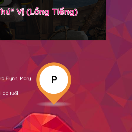
Thú" Vị (Lồng Tiếng)
P
ra Flynn, Mary
 độ tuổi