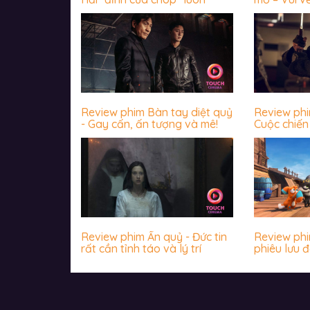
Review phim Bàn tay diệt quỷ
Review ph
- Gay cấn, ấn tượng và mê!
Cuộc chiến 
James Wan
khiến khán
Review phim Ấn quỷ - Đức tin
Review phim
rất cần tỉnh táo và lý trí
phiêu lưu đ
nhộn, hài 