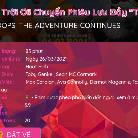
 Trời Ơi! Chuyến Phiêu Lưu Đầy "
OPS! THE ADVENTURE CONTINUES
 lượng:
85 phút
 chiếu từ:
Ngày 26/03/2021
loại:
Hoạt Hình
 Diễn:
Toby Genkel, Sean MC Cormark
 Viên:
Max Carolan, Ava Connolly, Dermot Magennis, Ta
ray
uổi:
P
- Phim được phép phổ biến đến người xem ở mọi
b:
5.9
ten
atoes:
20
ĐẶT VÉ