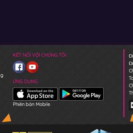
KẾT NỐI VỚI CHÚNG TÔI
Đ
Đ
C
ng
T
ỨNG DỤNG
C
T
Phiên bản Mobile