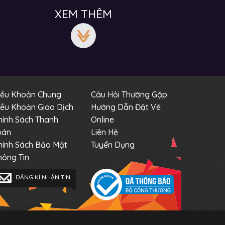
XEM THÊM
iều Khoản Chung
Câu Hỏi Thường Gặp
iều Khoản Giao Dịch
Hướng Dẫn Đặt Vé
hính Sách Thanh
Online
oán
Liên Hệ
hính Sách Bảo Mật
Tuyển Dụng
hông Tin
ĐĂNG KÍ NHẬN TIN