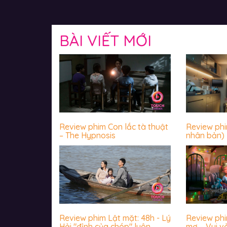
BÀI VIẾT MỚI
Review phim Con lắc tà thuật
Review ph
– The Hypnosis
nhân bản) 
luôn sợ hãi
Review phim Lật mặt: 48h - Lý
Review ph
Hải "đỉnh của chóp" luôn
mơ – Vui v