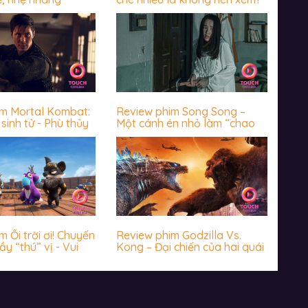
im Mortal Kombat:
Review phim Song Song –
sinh tử - Phù thủy
Một cánh én nhỏ làm “chao
 chưa bao giờ
đảo” cả vài mùa xuân
 giả thất vọng
 Ối trời ơi! Chuyến
Review phim Godzilla Vs.
ầy “thú” vị - Vui
Kong – Đại chiến của hai quái
hước
vật thời cổ đại có biến Trái
đất về thời đồ đá?