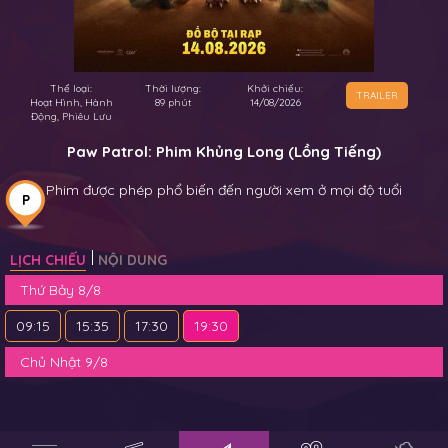
Thể loại:
Thời lượng:
Khởi chiếu:
TRAILER
Hoạt Hình, Hành
89 phút
14/08/2026
Động, Phiêu Lưu
Paw Patrol: Phim Khủng Long (Lồng Tiếng)
Phim được phép phổ biến đến người xem ở mọi độ tuổi
P
LỊCH CHIẾU
NỘI DUNG
Thứ Bảy 8/8
09:15
15:35
17:30
19:30
Chủ Nhật 9/8