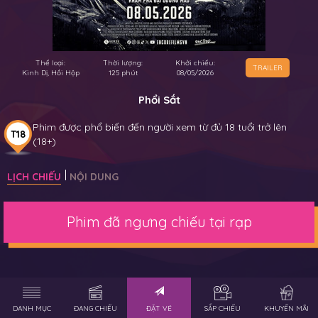
Thể loại:
Thời lượng:
Khởi chiếu:
TRAILER
Kinh Dị, Hồi Hộp
125 phút
08/05/2026
Phổi Sắt
Phim được phổ biến đến người xem từ đủ 18 tuổi trở lên
T18
(18+)
LỊCH CHIẾU
NỘI DUNG
Phim đã ngưng chiếu tại rạp
DANH MỤC
ĐANG CHIẾU
ĐẶT VÉ
SẮP CHIẾU
KHUYẾN MÃI