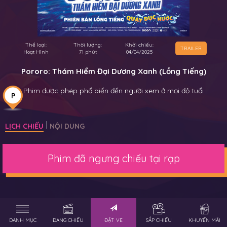
Thể loại:
Thời lượng:
Khởi chiếu:
TRAILER
Hoạt Hình
71 phút
04/04/2025
Pororo: Thám Hiểm Đại Dương Xanh (Lồng Tiếng)
Phim được phép phổ biến đến người xem ở mọi độ tuổi
P
LỊCH CHIẾU
NỘI DUNG
Phim đã ngưng chiếu tại rạp
DANH MỤC
ĐANG CHIẾU
ĐẶT VÉ
SẮP CHIẾU
KHUYẾN MÃI