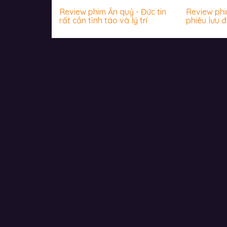
Review phim Ấn quỷ - Đức tin
Review phim
rất cần tỉnh táo và lý trí
phiêu lưu đ
nhộn, hài 