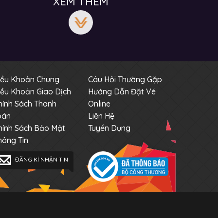
XEM THÊM
iều Khoản Chung
Câu Hỏi Thường Gặp
iều Khoản Giao Dịch
Hướng Dẫn Đặt Vé
hính Sách Thanh
Online
oán
Liên Hệ
hính Sách Bảo Mật
Tuyển Dụng
hông Tin
ĐĂNG KÍ NHẬN TIN