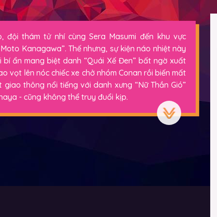
o, đội thám tử nhí cùng Sera Masumi đến khu vực
 Moto Kanagawa”. Thế nhưng, sự kiện náo nhiệt này
i bí ẩn mang biệt danh “Quái Xế Đen” bất ngờ xuất
lao vọt lên nóc chiếc xe chở nhóm Conan rồi biến mất
t giao thông nổi tiếng với danh xưng “Nữ Thần Gió”
ya - cũng không thể truy đuổi kịp.
c, tại hội trường lễ hội lại diễn ra màn ra mắt mẫu
ngel”. Điều đáng ngờ là chiếc xe của “Quái Xế Đen”
 xe này. Bỗng dưng, nữ cảnh sát Chihaya chợt nhớ về
gười em trai quá cố Hagiwara Kenji và người bạn
Danh tính thực sự của kẻ cầm lái và mục đích đằng
ấy kéo Conan và nữ cảnh sát Chihaya vào một cuộc
rước.