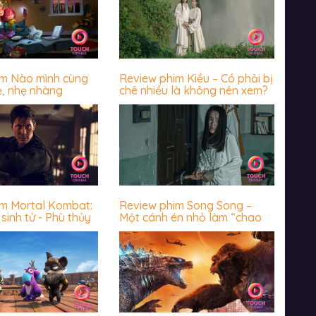
im Nào mình cùng
Review phim Kiều – Có phải bị
ẻ, nhẹ nhàng
chê nhiều là không nên xem?
im Mortal Kombat:
Review phim Song Song –
sinh tử - Phù thủy
Một cánh én nhỏ làm “chao
 chưa bao giờ
đảo” cả vài mùa xuân
 giả thất vọng