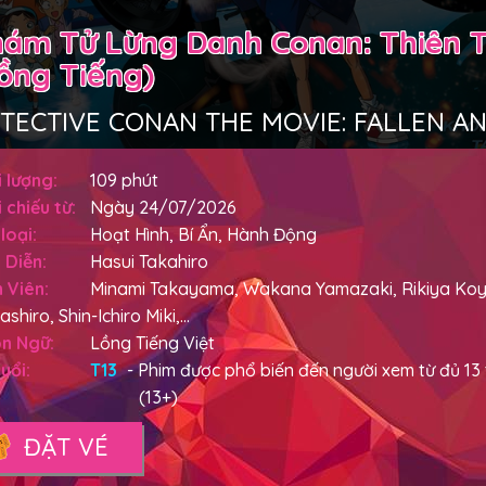
ám Tử Lừng Danh Conan: Thiên T
ồng Tiếng)
TECTIVE CONAN THE MOVIE: FALLEN A
 lượng:
109 phút
 chiếu từ:
Ngày 24/07/2026
loại:
Hoạt Hình, Bí Ẩn, Hành Động
 Diễn:
Hasui Takahiro
 Viên:
Minami Takayama, Wakana Yamazaki, Rikiya Koy
shiro, Shin-Ichiro Miki,...
n Ngữ:
Lồng Tiếng Việt
uổi:
T13
- Phim được phổ biến đến người xem từ đủ 13 t
(13+)
ĐẶT VÉ