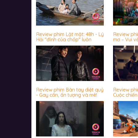
Review phim Lật mặt: 48h - Lý
Review ph
Hải "đỉnh của chóp" luôn
mơ – Vui v
Review phim Bàn tay diệt quỷ
Review ph
- Gay cấn, ấn tượng và mê!
Cuộc chiến 
James Wan
khiến khán