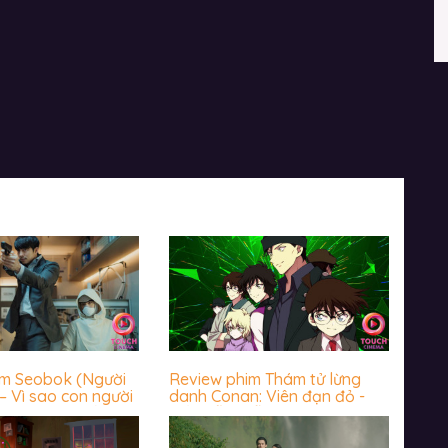
im Seobok (Người
Review phim Thám tử lừng
– Vì sao con người
danh Conan: Viên đạn đỏ -
 trước cái chết?
Hấp dẫn miễn chê