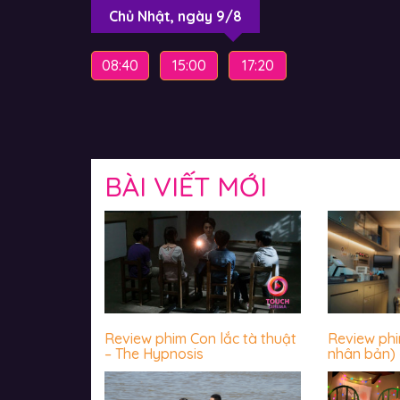
Chủ Nhật, ngày 9/8
08:40
15:00
17:20
BÀI VIẾT MỚI
Review phim Con lắc tà thuật
Review ph
– The Hypnosis
nhân bản) 
luôn sợ hãi