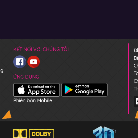
KẾT NỐI VỚI CHÚNG TÔI
Đ
Đ
C
ng
T
ỨNG DỤNG
C
T
Phiên bản Mobile