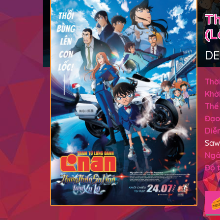
Th
(L
DE
Thời
Khởi
Thể 
Đạo
Diễn
Sawa
Ngô
Độ t