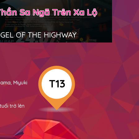
hần Sa Ngã Trên Xa Lộ
NGEL OF THE HIGHWAY
T13
ama, Miyuki
uổi trở lên