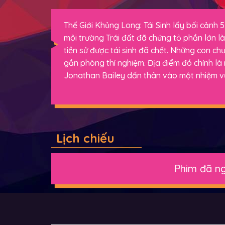
Thế Giới Khủng Long: Tái Sinh lấy bối cảnh
môi trường Trái đất đã chứng tỏ phần lớn l
tiền sử được tái sinh đã chết. Những con chư
gần phòng thí nghiệm. Địa điểm đó chính là
Jonathan Bailey dấn thân vào một nhiệm vụ
Lịch chiếu
Phim đã ng