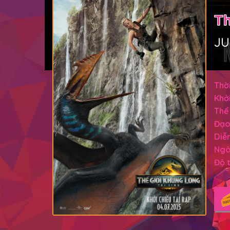
Th
JU
Thời
Khởi
Thể 
Đạo
Diễn
Ngô
Độ t