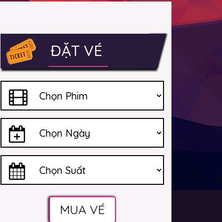
ĐẶT VÉ
MUA VÉ