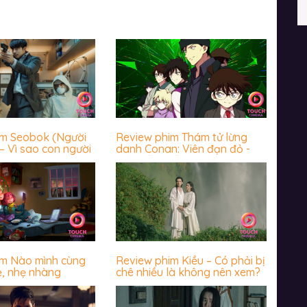
im Seobok (Người
Review phim Thám tử lừng
– Vì sao con người
danh Conan: Viên đạn đỏ -
 trước cái chết?
Hấp dẫn miễn chê
im Nào mình cùng
Review phim Kiều – Có phải bị
ẻ, nhẹ nhàng
chê nhiều là không nên xem?