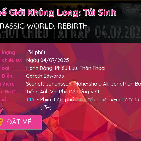
ế Giới Khủng Long: Tái Sinh
RASSIC WORLD: REBIRTH
 lượng:
134 phút
 chiếu từ:
Ngày 04/07/2025
loại:
Hành Động, Phiêu Lưu, Thần Thoại
 Diễn:
Gareth Edwards
 Viên:
Scarlett Johansson, Mahershala Ali, Jonathan Ba
n Ngữ:
Tiếng Anh Với Phụ Đề Tiếng Việt
uổi:
T13
- Phim được phổ biến đến người xem từ đủ 13 t
(13+)
ĐẶT VÉ