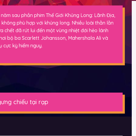
 5 năm sau phần phim Thế Giới Khủng Long: Lãnh Địa,
à không phù hợp với khủng long. Nhiều loài thằn lằn
a chết đã rút lui đến một vùng nhiệt đới hẻo lánh
 nơi bộ ba Scarlett Johansson, Mahershala Ali và
 cực kỳ hiểm nguy.
ưng chiếu tại rạp