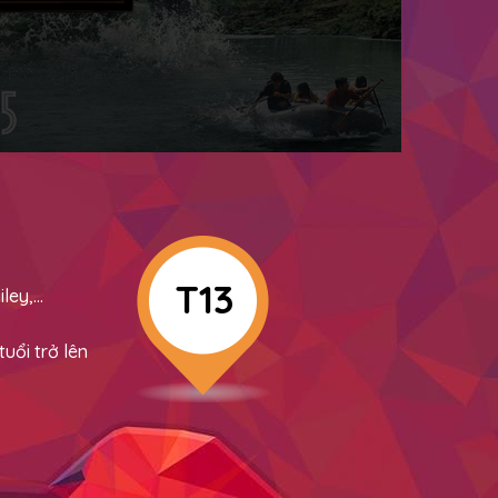
T13
iley,…
uổi trở lên