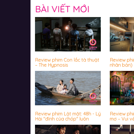
BÀI VIẾT MỚI
Review phim Con lắc tà thuật
Review ph
– The Hypnosis
nhân bản) 
luôn sợ hãi
Review phim Lật mặt: 48h - Lý
Review ph
Hải "đỉnh của chóp" luôn
mơ – Vui v