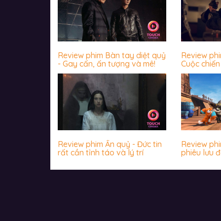
Review phim Bàn tay diệt quỷ
Review ph
- Gay cấn, ấn tượng và mê!
Cuộc chiến 
James Wan
khiến khán
Review phim Ấn quỷ - Đức tin
Review phim
rất cần tỉnh táo và lý trí
phiêu lưu đ
nhộn, hài 