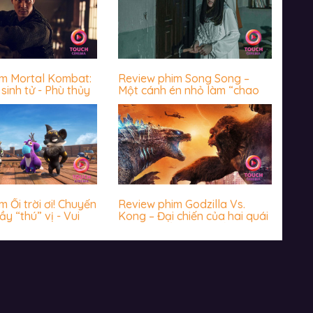
im Mortal Kombat:
Review phim Song Song –
sinh tử - Phù thủy
Một cánh én nhỏ làm “chao
 chưa bao giờ
đảo” cả vài mùa xuân
 giả thất vọng
 Ối trời ơi! Chuyến
Review phim Godzilla Vs.
ầy “thú” vị - Vui
Kong – Đại chiến của hai quái
hước
vật thời cổ đại có biến Trái
đất về thời đồ đá?