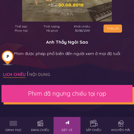
Thể loại:
Thời lượng:
Khởi chiếu:
TRAILER
Phim hài
110 phút
30/08/2019
Anh Thầy Ngôi Sao
Phim được phép phổ biến đến người xem ở mọi độ tuổi
P
LỊCH CHIẾU
NỘI DUNG
Phim đã ngưng chiếu tại rạp
DANH MỤC
ĐANG CHIẾU
ĐẶT VÉ
SẮP CHIẾU
KHUYẾN MÃI