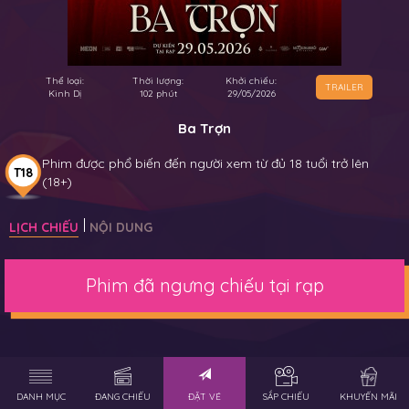
Thể loại:
Thời lượng:
Khởi chiếu:
TRAILER
Kinh Dị
102 phút
29/05/2026
Ba Trợn
Phim được phổ biến đến người xem từ đủ 18 tuổi trở lên
T18
(18+)
LỊCH CHIẾU
NỘI DUNG
Phim đã ngưng chiếu tại rạp
DANH MỤC
ĐANG CHIẾU
ĐẶT VÉ
SẮP CHIẾU
KHUYẾN MÃI