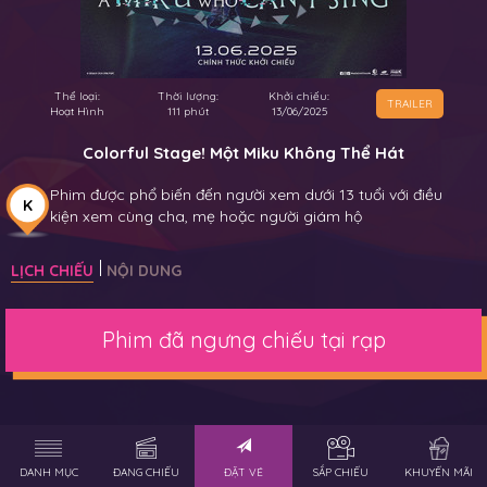
Thể loại:
Thời lượng:
Khởi chiếu:
TRAILER
Hoạt Hình
111 phút
13/06/2025
Colorful Stage! Một Miku Không Thể Hát
Phim được phổ biến đến người xem dưới 13 tuổi với điều
K
kiện xem cùng cha, mẹ hoặc người giám hộ
LỊCH CHIẾU
NỘI DUNG
Phim đã ngưng chiếu tại rạp
DANH MỤC
ĐANG CHIẾU
ĐẶT VÉ
SẮP CHIẾU
KHUYẾN MÃI