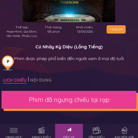
Thể loại:
Thời lượng:
Khởi chiếu:
TRAILER
Hoạt Hình, Gia Đình,
105 phút
13/03/2026
Hài Hước, Phiêu Lưu
Cú Nhảy Kỳ Diệu (Lồng Tiếng)
Phim được phép phổ biến đến người xem ở mọi độ tuổi
P
LỊCH CHIẾU
NỘI DUNG
Phim đã ngưng chiếu tại rạp
DANH MỤC
ĐANG CHIẾU
ĐẶT VÉ
SẮP CHIẾU
KHUYẾN MÃI