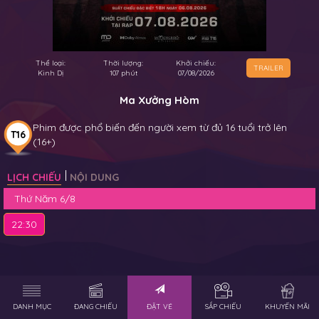
Thể loại:
Thời lượng:
Khởi chiếu:
TRAILER
Kinh Dị
107 phút
07/08/2026
Ma Xưởng Hòm
Phim được phổ biến đến người xem từ đủ 16 tuổi trở lên
T16
(16+)
LỊCH CHIẾU
NỘI DUNG
Thứ Năm 6/8
22:30
DANH MỤC
ĐANG CHIẾU
ĐẶT VÉ
SẮP CHIẾU
KHUYẾN MÃI