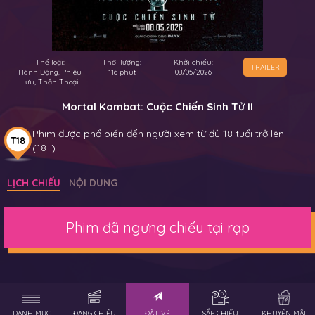
Thể loại:
Thời lượng:
Khởi chiếu:
TRAILER
Hành Động, Phiêu
116 phút
08/05/2026
Lưu, Thần Thoại
Mortal Kombat: Cuộc Chiến Sinh Tử II
Phim được phổ biến đến người xem từ đủ 18 tuổi trở lên
T18
(18+)
LỊCH CHIẾU
NỘI DUNG
Phim đã ngưng chiếu tại rạp
DANH MỤC
ĐANG CHIẾU
ĐẶT VÉ
SẮP CHIẾU
KHUYẾN MÃI