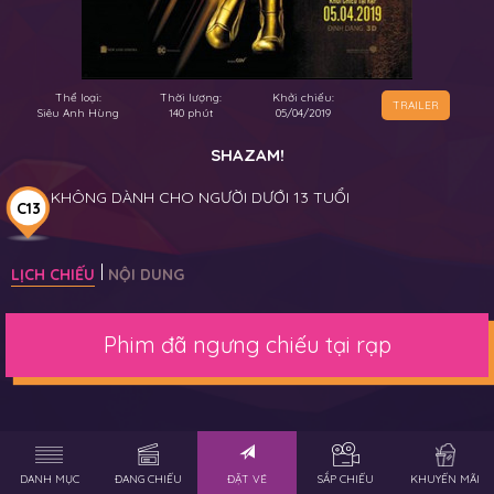
Thể loại:
Thời lượng:
Khởi chiếu:
TRAILER
Siêu Anh Hùng
140 phút
05/04/2019
SHAZAM!
KHÔNG DÀNH CHO NGƯỜI DƯỚI 13 TUỔI
C13
LỊCH CHIẾU
NỘI DUNG
Phim đã ngưng chiếu tại rạp
DANH MỤC
ĐANG CHIẾU
ĐẶT VÉ
SẮP CHIẾU
KHUYẾN MÃI