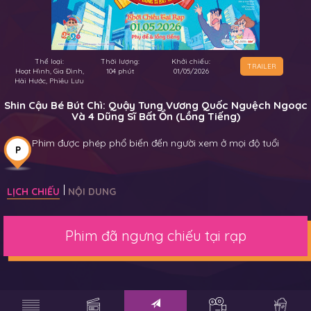
Thể loại:
Thời lượng:
Khởi chiếu:
TRAILER
Hoạt Hình, Gia Đình,
104 phút
01/05/2026
Hài Hước, Phiêu Lưu
Shin Cậu Bé Bút Chì: Quậy Tung Vương Quốc Nguệch Ngoạc
Và 4 Dũng Sĩ Bất Ổn (Lồng Tiếng)
Phim được phép phổ biến đến người xem ở mọi độ tuổi
P
LỊCH CHIẾU
NỘI DUNG
Phim đã ngưng chiếu tại rạp