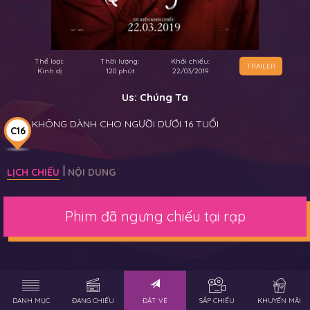
Thể loại:
Thời lượng:
Khởi chiếu:
TRAILER
Kinh dị
120 phút
22/03/2019
Us: Chúng Ta
KHÔNG DÀNH CHO NGƯỜI DƯỚI 16 TUỔI
C16
LỊCH CHIẾU
NỘI DUNG
Phim đã ngưng chiếu tại rạp
DANH MỤC
ĐANG CHIẾU
ĐẶT VÉ
SẮP CHIẾU
KHUYẾN MÃI